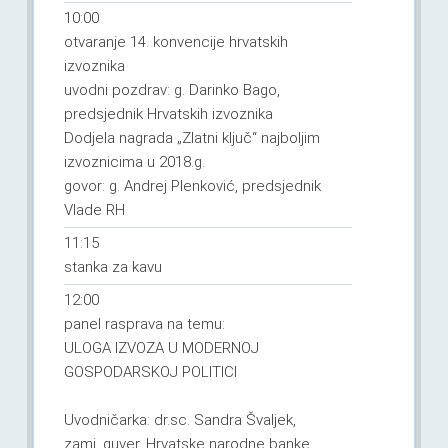
10:00
otvaranje 14. konvencije hrvatskih
izvoznika
uvodni pozdrav: g. Darinko Bago,
predsjednik Hrvatskih izvoznika
Dodjela nagrada „Zlatni ključ“ najboljim
izvoznicima u 2018.g.
govor: g. Andrej Plenković, predsjednik
Vlade RH
11:15
stanka za kavu
12:00
panel rasprava na temu:
ULOGA IZVOZA U MODERNOJ
GOSPODARSKOJ POLITICI
Uvodničarka: dr.sc. Sandra Švaljek,
zamj. guver. Hrvatske narodne banke