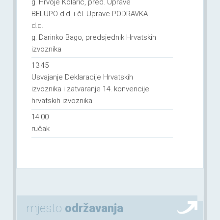
g. Hrvoje Kolarić, pred. Uprave
BELUPO d.d. i čl. Uprave PODRAVKA
d.d.
g. Darinko Bago, predsjednik Hrvatskih
izvoznika
13:45
Usvajanje Deklaracije Hrvatskih
izvoznika i zatvaranje 14. konvencije
hrvatskih izvoznika
14:00
ručak
mjesto
održavanja