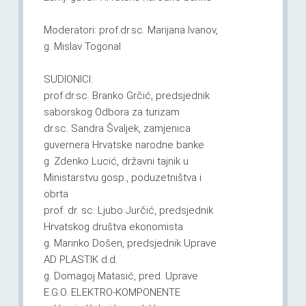
Moderatori: prof.dr.sc. Marijana Ivanov,
g. Mislav Togonal
SUDIONICI:
prof.dr.sc. Branko Grčić, predsjednik
saborskog Odbora za turizam
dr.sc. Sandra Švaljek, zamjenica
guvernera Hrvatske narodne banke
g. Zdenko Lucić, državni tajnik u
Ministarstvu gosp., poduzetništva i
obrta
prof. dr. sc. Ljubo Jurčić, predsjednik
Hrvatskog društva ekonomista
g. Marinko Došen, predsjednik Uprave
AD PLASTIK d.d.
g. Domagoj Matasić, pred. Uprave
E.G.O. ELEKTRO-KOMPONENTE