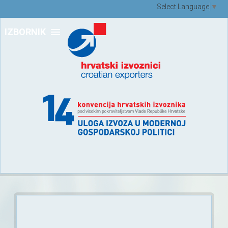
Select Language
▼
IZBORNIK