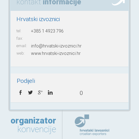
kontakt
informacije
Hrvatski izvoznici
tel:
+385 1 4923 796
fax:
email:
info@hrvatski-izvoznici.hr
web:
www.hrvatski-izvoznici.hr
Podijeli
0
organizator
konvencije