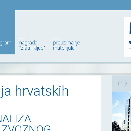
ogram
nagrada
preuzimanje
"zlatni ključ"
materijala
mje
ja hrvatskih
NALIZA
IZVOZNOG