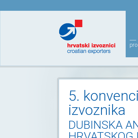
pr
5. konvenci
izvoznika
DUBINSKA A
HRVATSKOG 