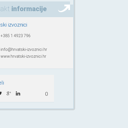
takt
informacije
ski izvoznici
+385 1 4923 796
info@hrvatski-izvoznici.hr
www.hrvatski-izvoznici.hr
li
0