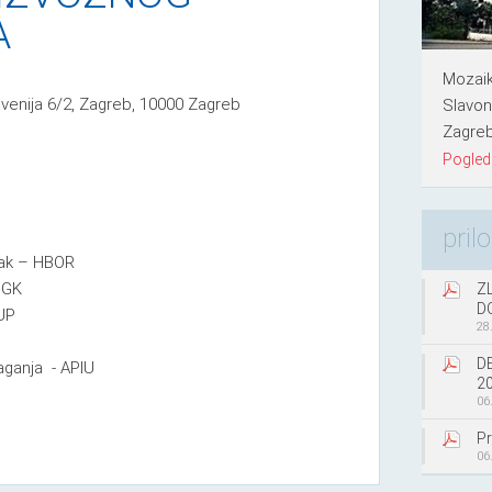
A
Mozaik
venija 6/2, Zagreb, 10000 Zagreb
Slavon
Zagre
Pogleda
pril
tak – HBOR
HGK
ZL
D
UP
28
D
aganja - APIU
20
06
Pr
06