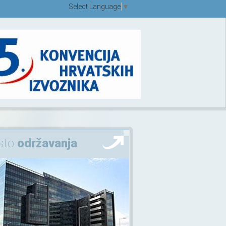
Select Language
▼
sto
održavanja