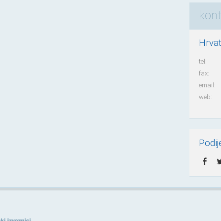
kon
Hrvat
tel:
fax:
email:
web:
Podije