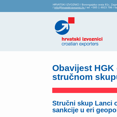
HRVATSKI IZVOZNICI / Borongajska cesta 81c, Zagr
/
info@hrvatski-izvoznici.hr
/ tel: +385 1 4923 796 / 
Obavijest HGK
stručnom skup
Stručni skup Lanci o
sankcije u eri geopo