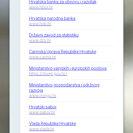
Hrvatska banka za obnovu i razvitak
www.hbor.hr
Hrvatska narodna banka
www.hnb.hr
Državni zavod za statistiku
www.dzs.hr
Carinska Uprava Republike Hrvatske
www.carina.hr
Ministarstvo vanjskih i europskih poslova
https://mvep.gov.hr/
Ministarstvo gospodarstva i održivog
razvoja
www.mingo.hr
Hrvatski sabor
www.sabor.hr
Vlada Republike Hrvatske
www.vlada.hr