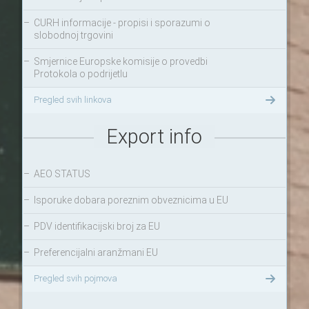
–
CURH informacije - propisi i sporazumi o
slobodnoj trgovini
–
Smjernice Europske komisije o provedbi
Protokola o podrijetlu
Pregled svih linkova
Export info
–
AEO STATUS
–
Isporuke dobara poreznim obveznicima u EU
–
PDV identifikacijski broj za EU
–
Preferencijalni aranžmani EU
Pregled svih pojmova