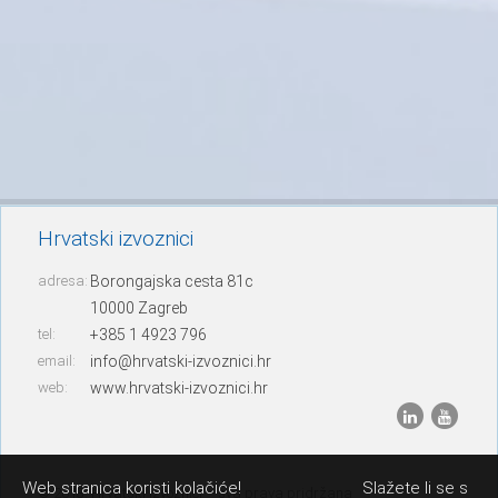
Hrvatski izvoznici
adresa:
Borongajska cesta 81c
10000 Zagreb
tel:
+385 1 4923 796
email:
info@hrvatski-izvoznici.hr
web:
www.hrvatski-izvoznici.hr
Web stranica koristi kolačiće!
Slažete li se s
© 2013. Hrvatski izvoznici – sva prava pridržana