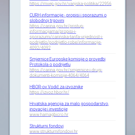
https://mvep.gov.hr/vanjska-politika/22956
CURH informacije - propisi i sporazumi o
slobodnoj trgovini
https://carina.gov.hr/pristup-
informacijama/propisi-i-
sporazumi/carinska-tarifa-vrijednost-i-
podrijetlo/podrijetlo-robe/informacije-
4092/4092
Smjernice Europske komisije o provedbi
Protokola o podrijetlu
https://carina.gov.hr/smjernice-i-drugi-
dokumenti-komisije-4064/4064
HBOR-ov Vodič za izvoznike
https://izvoz.hbor.hr/
Hrvatska agencija za malo gospodarstvo,
inovacije i investicije
www.hamagbicro.hr
Strukturni fondovi
www.strukturnifondovi.hr