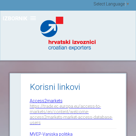
Select Language
▼
IZBORNIK
Korisni linkovi
Access2markets
https://trade.ec.europa.eu/access-to-
markets/en/content/welcome-
access2markets-market-access-database-
users
MVEP-Vanjska politika