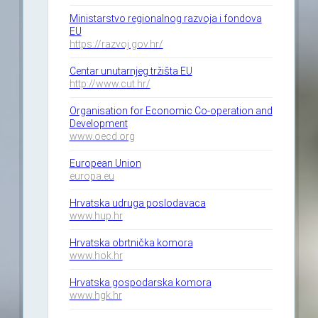
Ministarstvo regionalnog razvoja i fondova
EU
https://razvoj.gov.hr/
Centar unutarnjeg tržišta EU
http://www.cut.hr/
Organisation for Economic Co-operation and
Development
www.oecd.org
European Union
europa.eu
Hrvatska udruga poslodavaca
www.hup.hr
Hrvatska obrtnička komora
www.hok.hr
Hrvatska gospodarska komora
www.hgk.hr