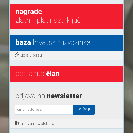
nagrade
zlatni i platinasti ključ
baza
hrvatskih izvoznika
upis u bazu
postanite
član
prijava na
newsletter
arhiva newslettera