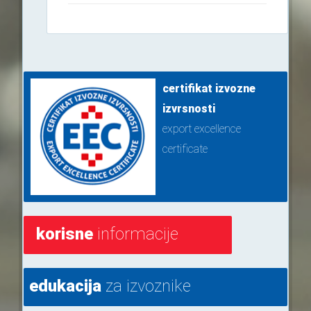
certifikat izvozne
izvrsnosti
export excellence
certificate
korisne
informacije
edukacija
za izvoznike