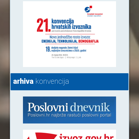
arhiva
konvencija