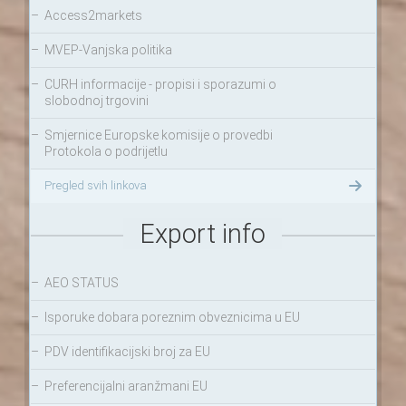
–
Access2markets
–
MVEP-Vanjska politika
–
CURH informacije - propisi i sporazumi o
slobodnoj trgovini
–
Smjernice Europske komisije o provedbi
Protokola o podrijetlu
Pregled svih linkova
Export info
–
AEO STATUS
–
Isporuke dobara poreznim obveznicima u EU
–
PDV identifikacijski broj za EU
–
Preferencijalni aranžmani EU