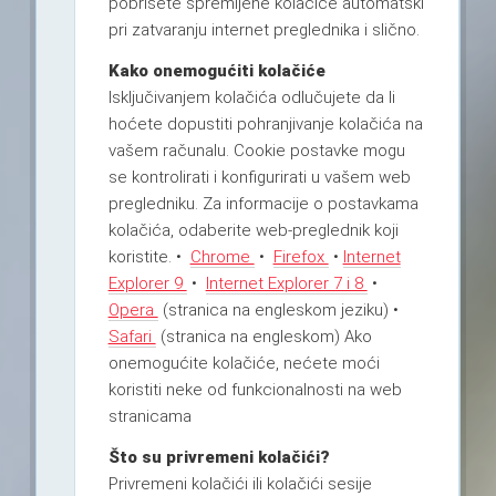
pobrišete spremljene kolačiće automatski
pri zatvaranju internet preglednika i slično.
Kako onemogućiti kolačiće
Isključivanjem kolačića odlučujete da li
hoćete dopustiti pohranjivanje kolačića na
vašem računalu. Cookie postavke mogu
se kontrolirati i konfigurirati u vašem web
pregledniku. Za informacije o postavkama
kolačića, odaberite web-preglednik koji
koristite. •
Chrome
•
Firefox
•
Internet
Explorer 9
•
Internet Explorer 7 i 8
•
Opera
(stranica na engleskom jeziku) •
Safari
(stranica na engleskom) Ako
onemogućite kolačiće, nećete moći
koristiti neke od funkcionalnosti na web
stranicama
Što su privremeni kolačići?
Privremeni kolačići ili kolačići sesije