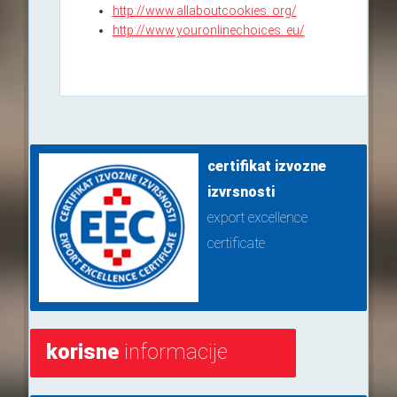
http://www.allaboutcookies. org/
http://www.youronlinechoices. eu/
certifikat izvozne
izvrsnosti
export excellence
certificate
korisne
informacije