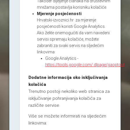
Također dijeljenje članaka na društevnim
mrežama postavlja korisniku kolačiće.
Mjerenje posjećenosti
Hrvatski-izvoznici.hr za mjerenje
posjećenosti koristi Google Analytics.
Ako želite onemogućiti da vam navedeni
servisi spremaju kolačiće, možete
zabraniti za svaki servis na sljedećim
linkovima:
Google Analytics -
https://tools.google.com/ dlpage/gaoptout
Dodatne informacija oko isključivanja
kolačića
Trenutno postoji nekoliko web stranica za
isključivanje pohranjivanja kolačića za
različite servise.
Više se možete informirati na sljedećim
linkovima: