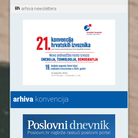
arhiva newslettera
arhiva
konvencija