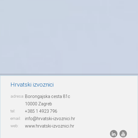
Hrvatski izvoznici
adresa:
Borongajska cesta 81c
10000 Zagreb
tel:
+385 1 4923 796
email:
info@hrvatski-izvoznici.hr
web:
www.hrvatski-izvoznici.hr