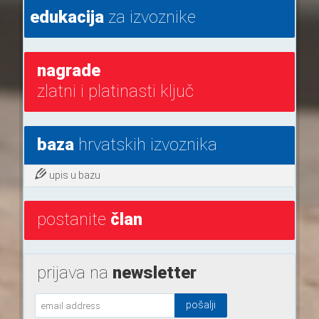
edukacija
za izvoznike
nagrade
zlatni i platinasti ključ
baza
hrvatskih izvoznika
upis u bazu
postanite
član
prijava na
newsletter