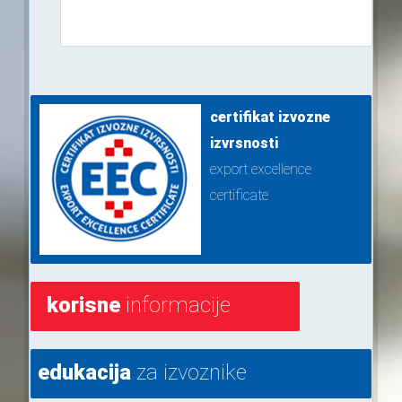
certifikat izvozne
izvrsnosti
export excellence
certificate
korisne
informacije
edukacija
za izvoznike