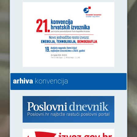
arhiva
konvencija