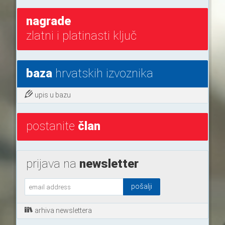
nagrade
zlatni i platinasti ključ
baza
hrvatskih izvoznika
upis u bazu
postanite
član
prijava na
newsletter
arhiva newslettera