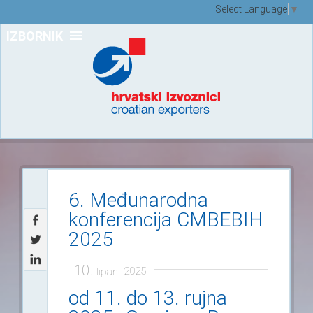
Select Language
▼
IZBORNIK
6. Međunarodna
konferencija CMBEBIH
2025
10.
2025.
lipanj
od 11. do 13. rujna