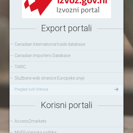
Export portali
–
Canadian International trade database
–
Canadian Importers Database
–
TARIC
–
Službene web stranice Europske unije
Pregled svih linkova
Korisni portali
–
Access2markets
–
MVEP-Vanjska politika