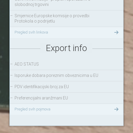
slobodnoj trgovini
–
Smjernice Europske komisije o provedbi
Protokola o podrijetlu
Pregled svih linkova
Export info
–
AEO STATUS
–
Isporuke dobara poreznim obveznicima u EU
–
PDV identifikacijski broj za EU
–
Preferencijalni aranžmani EU
Pregled svih pojmova