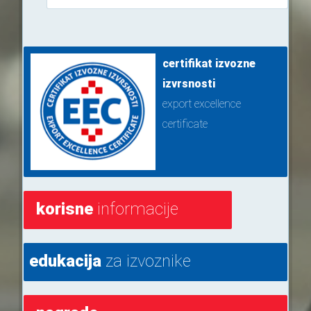
certifikat izvozne
izvrsnosti
export excellence
certificate
korisne
informacije
edukacija
za izvoznike