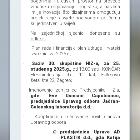
pogonima i uredskim prostorima provede
vrhunsku organizaciju i logistiku, a najveća
im je inovacija što dizajnerima omogućuju
projektiranje rasvjete pod vodom po čemu
su jedinstveni u svijetu.
Na zajedničkoj sjednici donesene su
odluke:
Plan rada i financijski plan udruge Hrvatski
·
izvoznici za 2026.g.;
Saziv 30. skupštine HIZ-a, za 25.
·
studenog 2025.g.,
od 13.00 sati, KONČAR
Elekroindustrija d.d., 11 kat, Fallerovo
šetalište 22, Zagreb;
Imenovanje zamjenice Predsjednika HIZ-a,
gđe. Eve Usmiani Capobianco,
predsjednice Upravog odbora Jadran-
Galenskog laboratorija d.d.
Kooptiranje i imenovanje novih članova
·
Upravnog odbora
predsjednica Uprave AD
Ø
PLASTIK d.d., gđa Katija