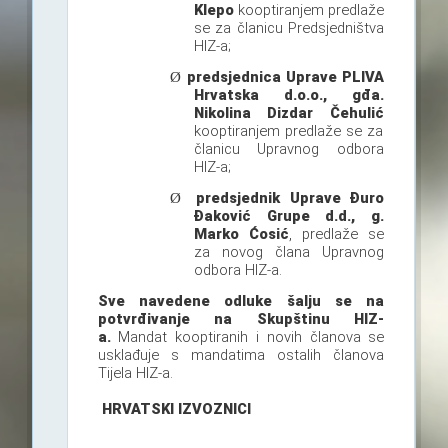
Klepo
kooptiranjem predlaže
se za članicu Predsjedništva
HIZ-a;
predsjednica Uprave PLIVA
Ø
Hrvatska d.o.o., gđa.
Nikolina Dizdar Čehulić
kooptiranjem predlaže se za
članicu Upravnog odbora
HIZ-a;
predsjednik Uprave Đuro
Ø
Đaković Grupe d.d., g.
Marko Ćosić
, predlaže se
za novog člana Upravnog
odbora HIZ-a.
Sve navedene odluke šalju se na
potvrđivanje na Skupštinu HIZ-
a.
Mandat kooptiranih i novih članova se
usklađuje s mandatima ostalih članova
Tijela HIZ-a.
HRVATSKI IZVOZNICI