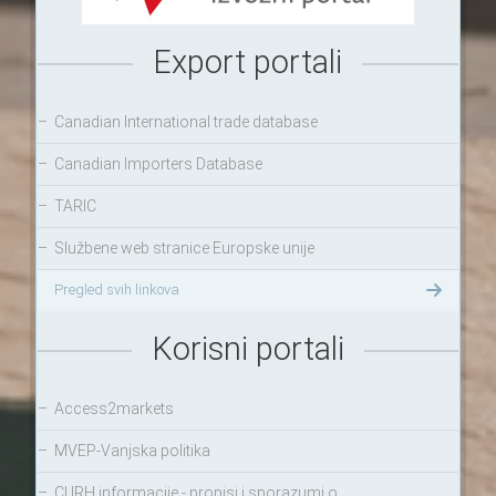
Export portali
–
Canadian International trade database
–
Canadian Importers Database
–
TARIC
–
Službene web stranice Europske unije
Pregled svih linkova
Korisni portali
–
Access2markets
–
MVEP-Vanjska politika
–
CURH informacije - propisi i sporazumi o