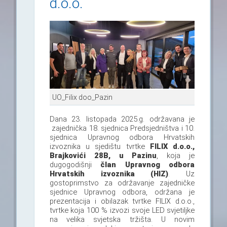
d.o.o.
UO_Filix doo_Pazin
Dana 23. listopada 2025.g. održavana je
zajednička 18. sjednica Predsjedništva i 10.
sjednica Upravnog odbora Hrvatskih
izvoznika u sjedištu tvrtke
FILIX d.o.o.,
Brajkovići 28B, u Pazinu
, koja je
dugogodišnji
član Upravnog odbora
Hrvatskih izvoznika (HIZ)
.
Uz
gostoprimstvo za održavanje zajedničke
sjednice Upravnog odbora, održana je
prezentacija i obilazak tvrtke FILIX d.o.o.,
tvrtke koja 100 % izvozi svoje LED svjetiljke
na velika svjetska tržišta. U novim