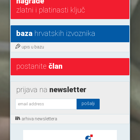
nagrade
zlatni i platinasti ključ
baza
hrvatskih izvoznika
upis u bazu
postanite
član
prijava na
newsletter
arhiva newslettera