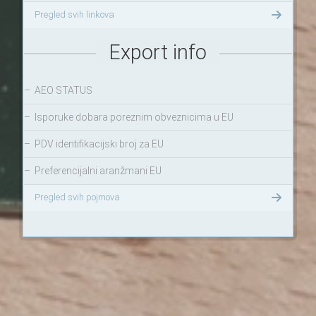
Pregled svih linkova
Export info
–
AEO STATUS
–
Isporuke dobara poreznim obveznicima u EU
–
PDV identifikacijski broj za EU
–
Preferencijalni aranžmani EU
Pregled svih pojmova