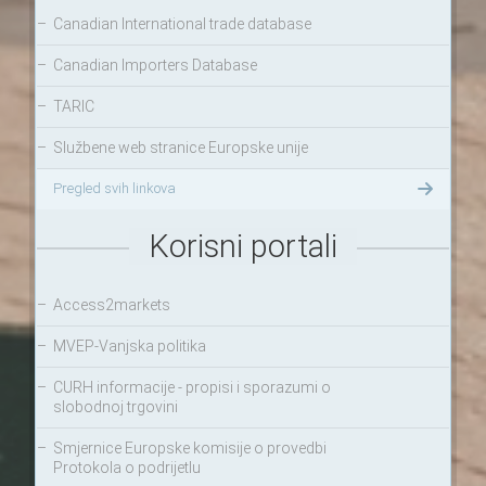
–
Canadian International trade database
–
Canadian Importers Database
–
TARIC
–
Službene web stranice Europske unije
Pregled svih linkova
Korisni portali
–
Access2markets
–
MVEP-Vanjska politika
–
CURH informacije - propisi i sporazumi o
slobodnoj trgovini
–
Smjernice Europske komisije o provedbi
Protokola o podrijetlu