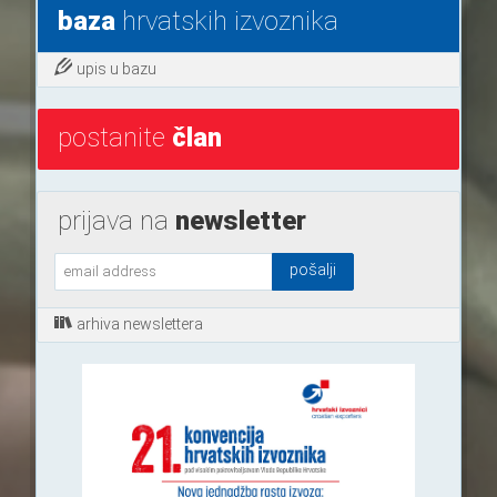
baza
hrvatskih izvoznika
upis u bazu
postanite
član
prijava na
newsletter
arhiva newslettera