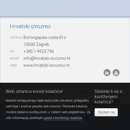
Hrvatski izvoznici
adresa:
Borongajska cesta 81c
10000 Zagreb
tel:
+385 1 4923 796
email:
info@hrvatski-izvoznici.hr
web:
www.hrvatski-izvoznici.hr
Web stranica koristi kolačiće!
Slažete li se s
© 2013. Hrvatski izvoznici – sva prava pridržana
korištenjem
Kolačići omogućavaju bolje korisničko iskustvo, prilagodbu
razvoj:
kolačića?
sadržaja i analize posjeta web stranici. Postavke kolačića
Slažem se
možete dodatno konfigurirati u Vašem web pregledniku. Za
više informacija pročitajte
upute o korištenju kolačića
.