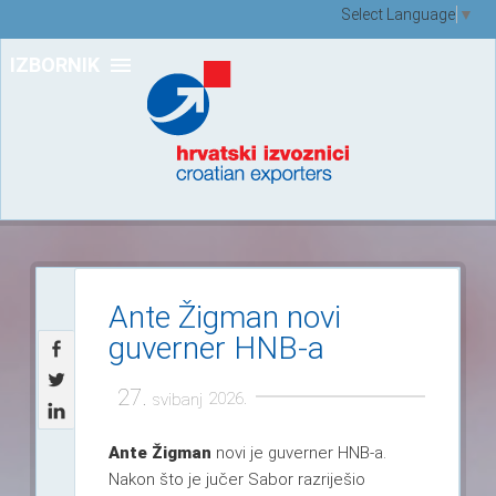
Select Language
▼
IZBORNIK
Ante Žigman novi
guverner HNB-a
27.
2026.
svibanj
Ante Žigman
novi je guverner HNB-a.
Nakon što je jučer Sabor razriješio