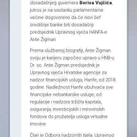
dosadašnjeg guvernera
Borisa Vujčića
,
jutros je na sastanku parlamentarne
većine dogovoreno da će novi šef
središnje banke biti dosadašnji
predsjednik Upravnog vijeća HANFA-e
Ante Žigman.
Prema službenoj biografiji, Ante Žigman
svoju je karijeru započeo upravo u HNB-u.
Dr. sc. Ante Žigman predsjednik je
Upravnog vijeća Hrvatske agencije za
nadzor financijskih usluga, Hanfe, od 2018.
godine. Nadležnost Hanfe obuhvaća sve
financijske nebankarske usluge, od
regulacije i nadzora tržišta kapitala,
osiguranja, investicijskih i mirovinskih
fondova do pružatelja usluga virtualne
imovine.
Član je Odbora nadzornih tijela, Upravnog