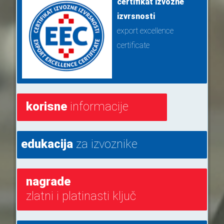
certifikat izvozne
izvrsnosti
export excellence
certificate
korisne
informacije
edukacija
za izvoznike
nagrade
zlatni i platinasti ključ