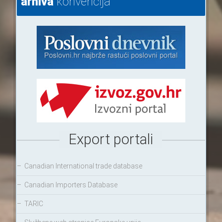
arhiva
konvencija
Export portali
–
Canadian International trade database
–
Canadian Importers Database
–
TARIC