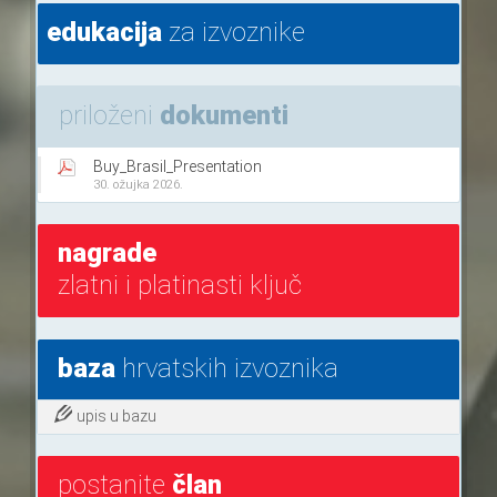
edukacija
za izvoznike
priloženi
dokumenti
Buy_Brasil_Presentation
30. ožujka 2026.
nagrade
zlatni i platinasti ključ
baza
hrvatskih izvoznika
upis u bazu
postanite
član