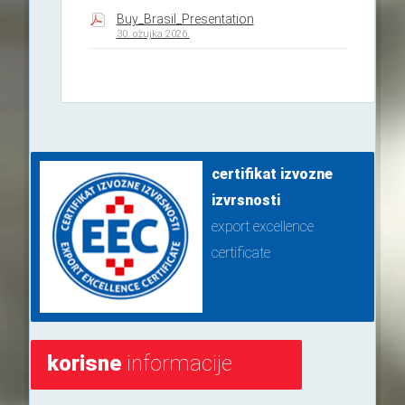
Buy_Brasil_Presentation
30. ožujka 2026.
certifikat izvozne
izvrsnosti
export excellence
certificate
korisne
informacije