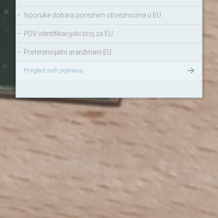
–
Isporuke dobara poreznim obveznicima u EU
–
PDV identifikacijski broj za EU
–
Preferencijalni aranžmani EU
Pregled svih pojmova