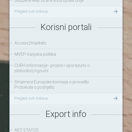
–
Službene web stranice Europske unije
Pregled svih linkova
Korisni portali
–
Access2markets
–
MVEP-Vanjska politika
–
CURH informacije - propisi i sporazumi o
slobodnoj trgovini
–
Smjernice Europske komisije o provedbi
Protokola o podrijetlu
Pregled svih linkova
Export info
–
AEO STATUS