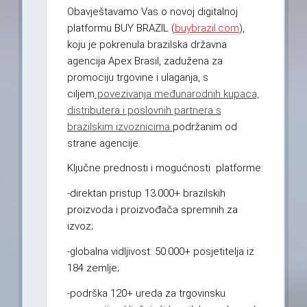
Obavještavamo Vas o novoj digitalnoj
platformu BUY BRAZIL (
buybrazil.com
),
koju je pokrenula brazilska državna
agencija Apex Brasil, zadužena za
promociju trgovine i ulaganja, s
ciljem
povezivanja međunarodnih kupaca,
distributera i poslovnih partnera s
brazilskim izvoznicima
podržanim od
strane agencije.
Ključne prednosti i mogućnosti platforme:
-direktan pristup 13.000+ brazilskih
proizvoda i proizvođača spremnih za
izvoz;
-globalna vidljivost: 50.000+ posjetitelja iz
184 zemlje;
-podrška 120+ ureda za trgovinsku