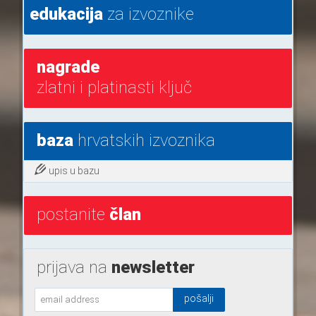
edukacija
za izvoznike
nagrade
zlatni i platinasti ključ
baza
hrvatskih izvoznika
upis u bazu
postanite
član
prijava na
newsletter