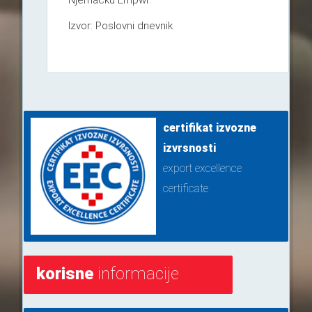
Njemačku Empwr.
Izvor: Poslovni dnevnik
certifikat izvozne
izvrsnosti
export excellence
certificate
korisne
informacije