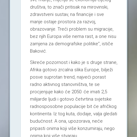
društva, to znači pritisak na mirovinski,
zdravstveni sustav, na financije i sve
manje ostaje prostora za razvoj,
obrazovanje. Treći problem su migracije,
bez njih Europa više nema rast, a one nisu
zamjena za demografske politike”, ističe
Baković.
Skreće pozornost i kako je s druge strane,
Afrika gotovo zrcalna slika Europe, bilježi
posve suprotan trend, najveći porast
radno aktivnog stanovništva, te se
procjenjuje kako će 2050. će imati 2,5
milijarde ljudi i gotovo četvrtina svjetske
radnosposobne populacije bit će afričkog
kontinenta. Iz tog kuta, dodaje, valja gledati
budućnost. A ona, upozorava, neće
pripasti onima koji više konzumiraju, nego
onima koji više stvaraju.