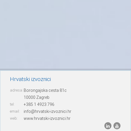
Hrvatski izvoznici
adresa:
Borongajska cesta 81c
10000 Zagreb
tel:
+385 1 4923 796
email:
info@hrvatski-izvoznici.hr
web:
www.hrvatski-izvoznici.hr