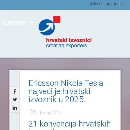
Select Language
▼
IZBORNIK
Ericsson Nikola Tesla
najveći je hrvatski
izvoznik u 2025.
25.
2026.
lipanj
21 konvencija hrvatskih