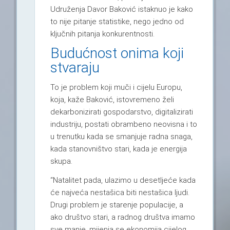
Udruženja Davor Baković istaknuo je kako
to nije pitanje statistike, nego jedno od
ključnih pitanja konkurentnosti.
Budućnost onima koji
stvaraju
To je problem koji muči i cijelu Europu,
koja, kaže Baković, istovremeno želi
dekarbonizirati gospodarstvo, digitalizirati
industriju, postati obrambeno neovisna i to
u trenutku kada se smanjuje radna snaga,
kada stanovništvo stari, kada je energija
skupa.
“Natalitet pada, ulazimo u desetljeće kada
će najveća nestašica biti nestašica ljudi.
Drugi problem je starenje populacije, a
ako društvo stari, a radnog društva imamo
sve manje, mijenja se ekonomija cijelog