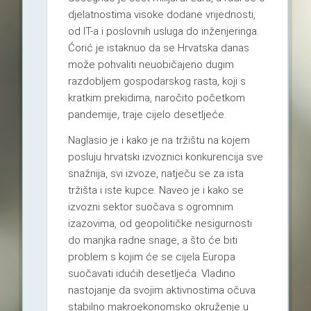
djelatnostima visoke dodane vrijednosti,
od IT-a i poslovnih usluga do inženjeringa.
Ćorić je istaknuo da se Hrvatska danas
može pohvaliti neuobičajeno dugim
razdobljem gospodarskog rasta, koji s
kratkim prekidima, naročito početkom
pandemije, traje cijelo desetljeće.
Naglasio je i kako je na tržištu na kojem
posluju hrvatski izvoznici konkurencija sve
snažnija, svi izvoze, natječu se za ista
tržišta i iste kupce. Naveo je i kako se
izvozni sektor suočava s ogromnim
izazovima, od geopolitičke nesigurnosti
do manjka radne snage, a što će biti
problem s kojim će se cijela Europa
suočavati idućih desetljeća. Vladino
nastojanje da svojim aktivnostima očuva
stabilno makroekonomsko okruženje u