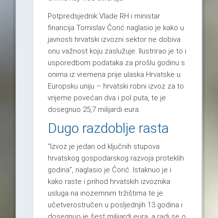
Potpredsjednik Vlade RH i ministar
financija Tomislav Ćorić naglasio je kako u
javnosti hrvatski izvozni sektor ne dobiva
onu važnost koju zaslužuje. Ilustrirao je to i
usporedbom podataka za prošlu godinu s
onima iz vremena prije ulaska Hrvatske u
Europsku uniju – hrvatski robni izvoz za to
vrijeme povećan dva i pol puta, te je
dosegnuo 25,7 milijardi eura.
Dugo razdoblje rasta
“Izvoz je jedan od ključnih stupova
hrvatskog gospodarskog razvoja proteklih
godina”, naglasio je Ćorić. Istaknuo je i
kako raste i prihod hrvatskih izvoznika
usluga na inozemnim tržištima te je
učetverostručen u posljednjih 13 godina i
dosegnuo je šest milijardi eura, a radi se o