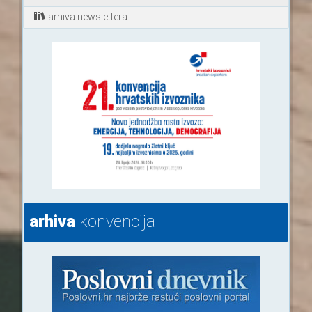
arhiva newslettera
arhiva
konvencija