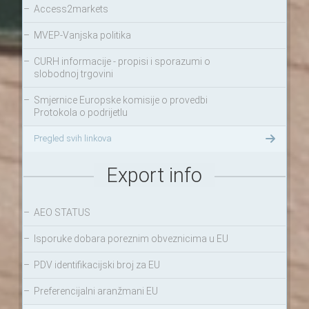
–
Access2markets
–
MVEP-Vanjska politika
–
CURH informacije - propisi i sporazumi o
slobodnoj trgovini
–
Smjernice Europske komisije o provedbi
Protokola o podrijetlu
Pregled svih linkova
Export info
–
AEO STATUS
–
Isporuke dobara poreznim obveznicima u EU
–
PDV identifikacijski broj za EU
–
Preferencijalni aranžmani EU