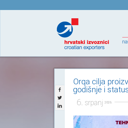
na
Orqa cilja proiz
godišnje i statu
6.
srpanj
2026.