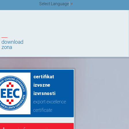
Select Language
▼
download
zona
certifikat
izvozne
izvrsnosti
export excellence
certificate