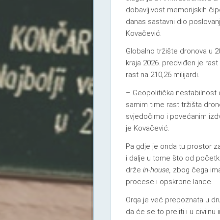
dobavljivost memorijskih či
danas sastavni dio poslovanj
Kovačević.
Globalno tržište dronova u 20
kraja 2026. predviđen je rast
rast na 210,26 milijardi.
– Geopolitička nestabilnost d
samim time rast tržišta drono
svjedočimo i povećanim izdva
je Kovačević.
Pa gdje je onda tu prostor 
i dalje u tome što od početk
drže
in-house,
zbog čega im
procese i opskrbne lance.
Orqa je već prepoznata u dru
da će se to preliti i u civilnu