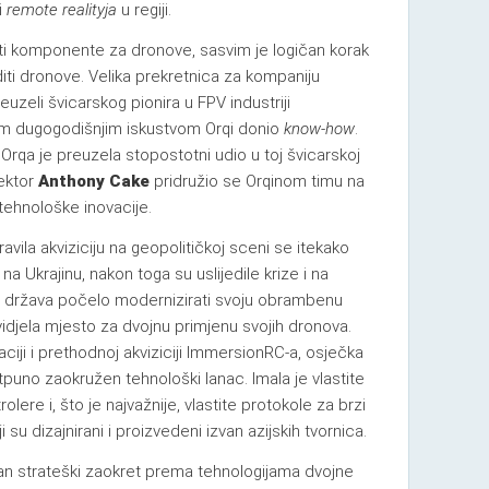
i
remote realityja
u regiji.
jati komponente za dronove, sasvim je logičan korak
iti dronove. Velika prekretnica za kompaniju
uzeli švicarskog pionira u FPV industriji
jim dugogodišnjim iskustvom Orqi donio
know-how
.
 Orqa je preuzela stopostotni udio u toj švicarskoj
rektor
Anthony Cake
pridružio se Orqinom timu na
 tehnološke inovacije.
avila akviziciju na geopolitičkoj sceni se itekako
na Ukrajinu, nakon toga su uslijedile krize i na
še država počelo modernizirati svoju obrambenu
 vidjela mjesto za dvojnu primjenu svojih dronova.
raciji i prethodnoj akviziciji ImmersionRC-a, osječka
tpuno zaokružen tehnološki lanac. Imala je vlastite
lere i, što je najvažnije, vlastite protokole za brzi
i su dizajnirani i proizvedeni izvan azijskih tvornica.
žan strateški zaokret prema tehnologijama dvojne