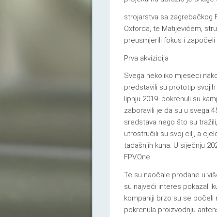
strojarstva sa zagrebačkog 
Oxforda, te Matijevićem, str
preusmjerili fokus i započeli 
Prva akvizicija
Svega nekoliko mjeseci nak
predstavili su prototip svoji
lipnju 2019. pokrenuli su ka
zaboravili je da su u svega 4
sredstava nego što su tražil
utrostručili su svoj cilj, a c
tadašnjih kuna. U siječnju 20
FPV.One.
Te su naočale prodane u viš
su najveći interes pokazali 
kompaniji brzo su se počeli ra
pokrenula proizvodnju antens