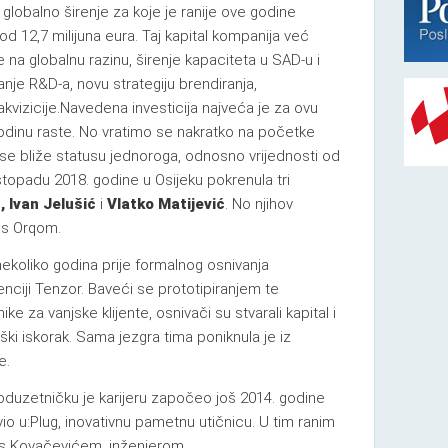
globalno širenje za koje je ranije ove godine
 od 12,7 milijuna eura. Taj kapital kompanija već
e na globalnu razinu, širenje kapaciteta u SAD-u i
čanje R&D-a, novu strategiju brendiranja,
akvizicije.Navedena investicija najveća je za ovu
odinu raste. No vratimo se nakratko na početke
 se bliže statusu jednoroga, odnosno vrijednosti od
listopadu 2018. godine u Osijeku pokrenula tri
 Ivan Jelušić
i
Vlatko Matijević
. No njihov
 s Orqom.
 nekoliko godina prije formalnog osnivanja
enciji Tenzor. Baveći se prototipiranjem te
e za vanjske klijente, osnivači su stvarali kapital i
oški iskorak. Sama jezgra tima poniknula je iz
e.
poduzetničku je karijeru započeo još 2014. godine
io u:Plug, inovativnu pametnu utičnicu. U tim ranim
 s Kovačevićem, inženjerom