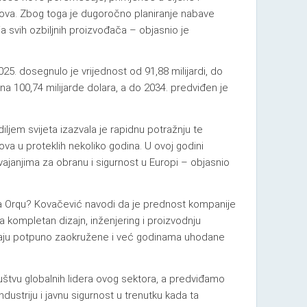
pova. Zbog toga je dugoročno planiranje nabave
a svih ozbiljnih proizvođača – objasnio je
25. dosegnulo je vrijednost od 91,88 milijardi, do
 na 100,74 milijarde dolara, a do 2034. predviđen je
iljem svijeta izazvala je rapidnu potražnju te
va u proteklih nekoliko godina. U ovoj godini
janjima za obranu i sigurnost u Europi – objasnio
za Orqu? Kovačević navodi da je prednost kompanije
a kompletan dizajn, inženjering i proizvodnju
aju potpuno zaokružene i već godinama uhodane
štvu globalnih lidera ovog sektora, a predviđamo
 industriju i javnu sigurnost u trenutku kada ta