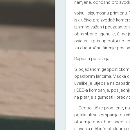
namjene, odnosno proizvodima
vojnu i sigurnosnu primjenu. 
isključivo proizvođač komerc
iznimno važan i pouzdan teh
obrambene agencije, čime je 
osigurala pristup potpuno no
za dugoročno širenje poslov
Rapidna potražnja
S pojačanom geopolitičkom n
opskrbnim lancima. Visoka c
uvelike je utjecala na zapa
i CEO-a kompanije, posljednj
na pitanje sigurnosti i predvi
– Geopolitičke promjene, nov
potaknuli su kompanije da v
otpornije opskrbne lance. Iak
ulaganja u AI infrastrukturu 