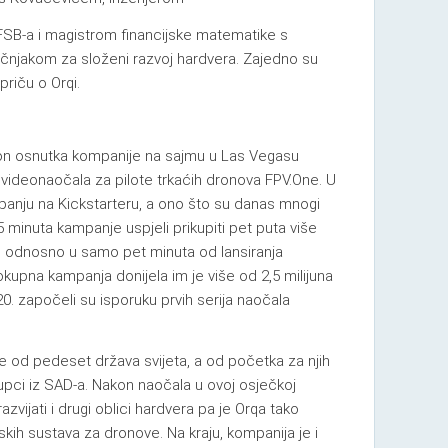
FSB-a i magistrom financijske matematike s
učnjakom za složeni razvoj hardvera. Zajedno su
priču o Orqi.
on osnutka kompanije na sajmu u Las Vegasu
h videonaočala za pilote trkaćih dronova FPV.One. U
mpanju na Kickstarteru, a ono što su danas mnogi
5 minuta kampanje uspjeli prikupiti pet puta više
i, odnosno u samo pet minuta od lansiranja
jelokupna kampanja donijela im je više od 2,5 milijuna
20. započeli su isporuku prvih serija naočala
e od pedeset država svijeta, a od početka za njih
kupci iz SAD-a. Nakon naočala u ovoj osječkoj
zvijati i drugi oblici hardvera pa je Orqa tako
kih sustava za dronove. Na kraju, kompanija je i