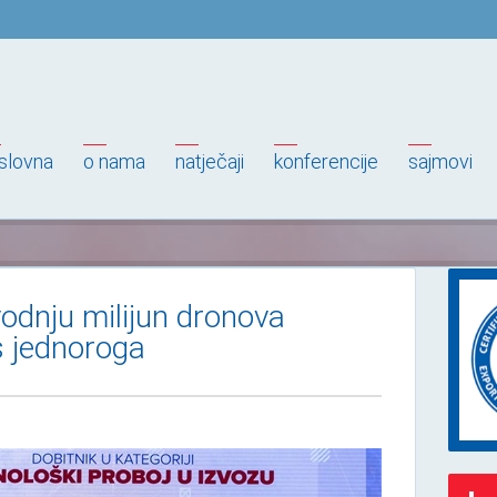
slovna
o nama
natječaji
konferencije
sajmovi
vodnju milijun dronova
s jednoroga