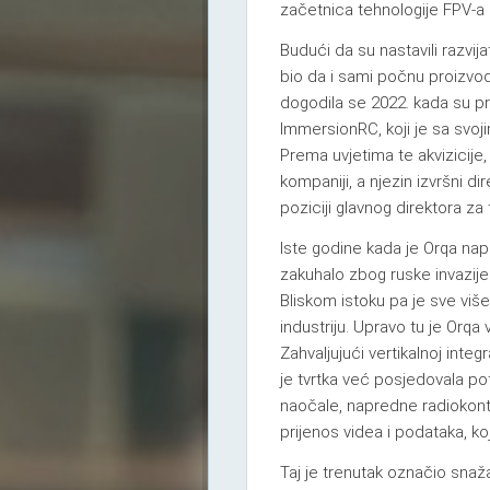
začetnica tehnologije FPV-a 
Budući da su nastavili razvi
bio da i sami počnu proizvod
dogodila se 2022. kada su pre
ImmersionRC, koji je sa svo
Prema uvjetima te akvizicije,
kompaniji, a njezin izvršni di
poziciji glavnog direktora za
Iste godine kada je Orqa napr
zakuhalo zbog ruske invazije 
Bliskom istoku pa je sve vi
industriju. Upravo tu je Orqa
Zahvaljujući vertikalnoj integ
je tvrtka već posjedovala po
naočale, napredne radiokontro
prijenos videa i podataka, koj
Taj je trenutak označio sna