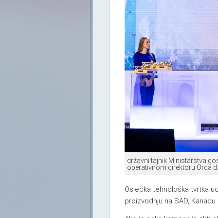
državni tajnik Ministarstva g
operativnom direktoru Orqa d.
Osječka tehnološka tvrtka udv
proizvodnju na SAD, Kanadu i