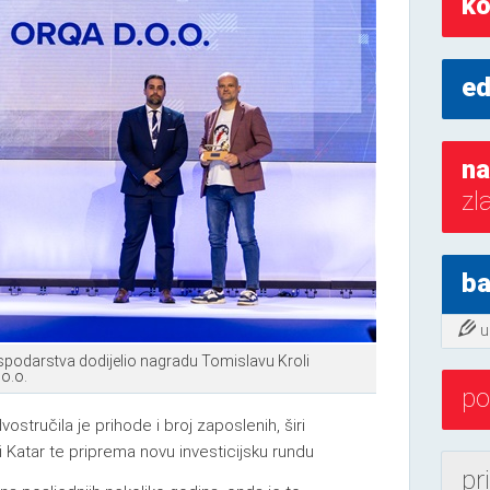
ko
ed
na
zl
ba
u
ospodarstva dodijelio nagradu Tomislavu Kroli
o.o.
po
ostručila je prihode i broj zaposlenih, širi
 Katar te priprema novu investicijsku rundu
pr