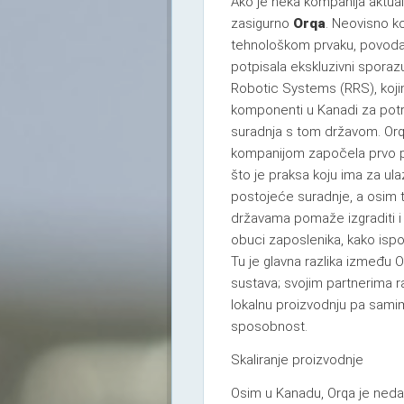
Ako je neka kompanija aktual
zasigurno
Orqa
. Neovisno k
tehnološkom prvaku, povoda 
potpisala ekskluzivni spor
Robotic Systems (RRS), kojim
komponenti u Kanadi za potr
suradnja s tom državom. Orqa
kompanijom započela prvo pro
što je praksa koju ima za ula
postojeće suradnje, a osim 
državama pomaže izgraditi i 
obuci zaposlenika, kako ispo
Tu je glavna razlika između O
sustava; svojim partnerima ra
lokalnu proizvodnju pa sam
sposobnost.
Skaliranje proizvodnje
Osim u Kanadu, Orqa je nedavn