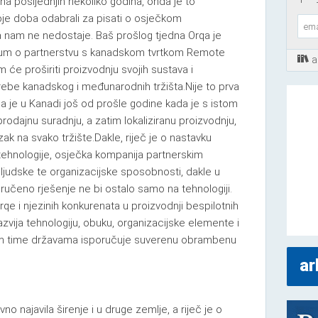
na posljednjih nekoliko godina, onda je to
oje doba odabrali za pisati o osječkom
nam ne nedostaje. Baš prošlog tjedna Orqa je
azum o partnerstvu s kanadskom tvrtkom Remote
a
 će proširiti proizvodnju svojih sustava i
ebe kanadskog i međunarodnih tržišta.Nije to prva
 je u Kanadi još od prošle godine kada je s istom
dajnu suradnju, a zatim lokaliziranu proizvodnju,
zak na svako tržište.Dakle, riječ je o nastavku
tehnologije, osječka kompanija partnerskim
ljudske te organizacijske sposobnosti, dakle u
ručeno rješenje ne bi ostalo samo na tehnologiji.
rqe i njezinih konkurenata u proizvodnji bespilotnih
zvija tehnologiju, obuku, organizacijske elemente i
im time državama isporučuje suverenu obrambenu
ar
o najavila širenje i u druge zemlje, a riječ je o