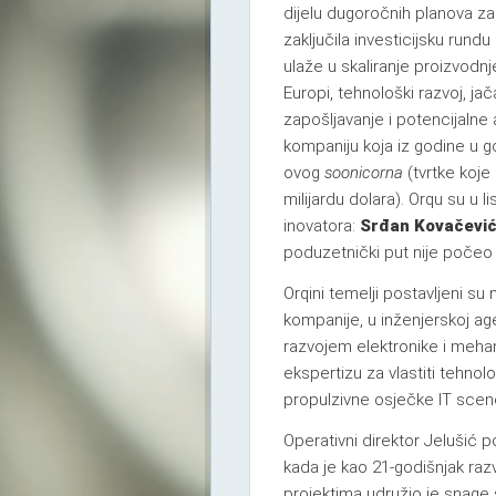
dijelu dugoročnih planova za 
zaključila investicijsku rundu
ulaže u skaliranje proizvodnj
Europi, tehnološki razvoj, ja
zapošljavanje i potencijalne 
kompaniju koja iz godine u g
ovog
soonicorna
(tvrtke koje
milijardu dolara). Orqu su u 
inovatora:
Srđan Kovačević,
poduzetnički put nije počeo
Orqini temelji postavljeni su
kompanije, u inženjerskoj ag
razvojem elektronike i mehanik
ekspertizu za vlastiti tehnol
propulzivne osječke IT scen
Operativni direktor Jelušić 
kada je kao 21-godišnjak razv
projektima udružio je snage