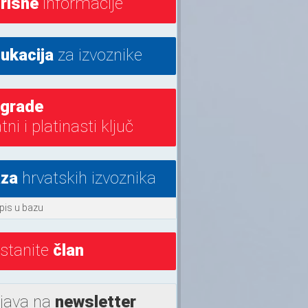
risne
informacije
ukacija
za izvoznike
grade
atni i platinasti ključ
za
hrvatskih izvoznika
pis u bazu
stanite
član
ijava na
newsletter