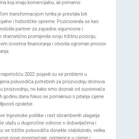
 koji imaju komercijalnu, ali primarno
Tom transformacijom tvrtka je prestala biti
ijalne i hobističke opreme. Pozicionirala se kao
nološki partner za zapadne sigurnosne i
dramatično promijenila svoju tržišnu poziciju,
vim izvorima financiranja i otvorila ogroman prostor
anja.
apetošću 2022. pojavili su se problemi u
ijena poluvodiča potrebnih za proizvodnju dronova
dnu proizvodnju, no kako smo doznali od suosnivača
ih godinu dana fokus se pomaknuo s pitanja cijene
dljivosti opskrbe.
e trgovinske politike i rast obrambenih ulaganja
iše ulažu u dugoročne odnose s dobavljačima i
o se tržište poluvodiča donekle stabiliziralo, velika
unose nove poremećaje, primjerice u cijene i