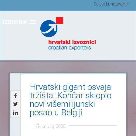
Select Language
▼
IZBORNIK
Hrvatski gigant osvaja
tržišta: Končar sklopio
novi višemilijunski
posao u Belgiji
3.
2026.
srpanj