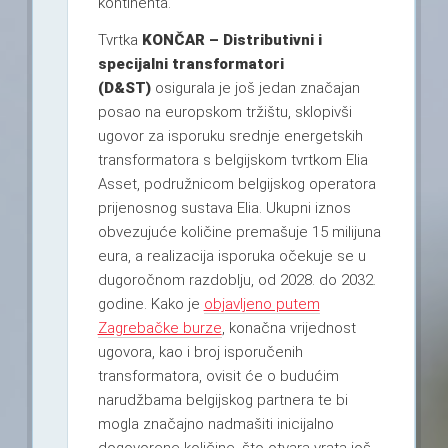
kontinenta.
Tvrtka
KONČAR – Distributivni i
specijalni transformatori
(D&ST)
osigurala je još jedan značajan
posao na europskom tržištu, sklopivši
ugovor za isporuku srednje energetskih
transformatora s belgijskom tvrtkom Elia
Asset, podružnicom belgijskog operatora
prijenosnog sustava Elia. Ukupni iznos
obvezujuće količine premašuje 15 milijuna
eura, a realizacija isporuka očekuje se u
dugoročnom razdoblju, od 2028. do 2032.
godine. Kako je
objavljeno putem
Zagrebačke burze
, konačna vrijednost
ugovora, kao i broj isporučenih
transformatora, ovisit će o budućim
narudžbama belgijskog partnera te bi
mogla značajno nadmašiti inicijalno