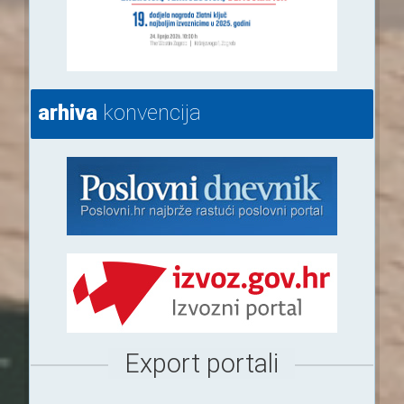
arhiva
konvencija
Export portali