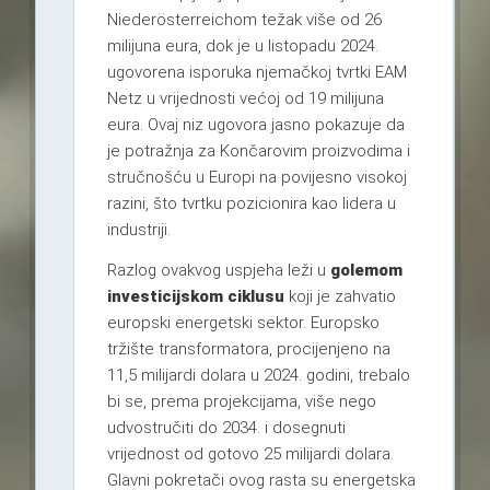
Niederösterreichom težak više od 26
milijuna eura, dok je u listopadu 2024.
ugovorena isporuka njemačkoj tvrtki EAM
Netz u vrijednosti većoj od 19 milijuna
eura. Ovaj niz ugovora jasno pokazuje da
je potražnja za Končarovim proizvodima i
stručnošću u Europi na povijesno visokoj
razini, što tvrtku pozicionira kao lidera u
industriji.
Razlog ovakvog uspjeha leži u
golemom
investicijskom ciklusu
koji je zahvatio
europski energetski sektor. Europsko
tržište transformatora, procijenjeno na
11,5 milijardi dolara u 2024. godini, trebalo
bi se, prema projekcijama, više nego
udvostručiti do 2034. i dosegnuti
vrijednost od gotovo 25 milijardi dolara.
Glavni pokretači ovog rasta su energetska