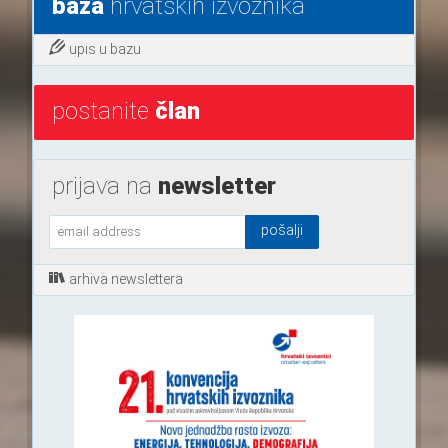
baza
hrvatskih izvoznika
upis u bazu
postanite
član
prijava na
newsletter
arhiva newslettera