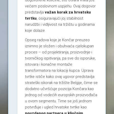
dogovorene količine, što otvara vrata još
većem poslovnom uspjehu. Ovaj dogovor
predstavlja
važan korak za hrvatsku
tvrtku
, osiguravajući joj stabilnost
narudžbi i vidljivost na tržištu u godinama
koje dolaze.
Opseg radova koje je Končar preuzeo
iznimno je složen i obuhvaća cjelokupan
proces – od projektiranja, proizvodnje i
tvorničkog ispitivanja, pa sve do isporuke,
istovara i konačne montaže
transformatora na lokaciji kupca. Uprava
tvrtke ističe kako ovaj ugovor predstavlja
strateški iskorak na tržište Belgije, čime se
dodatno učvršćuje pozicija Končara kao
jednog od vodećih europskih proizvođača
u ovom segmentu. Time se još jednom
potvrđuje i ugled hrvatske tvrtke kao
pouzdanog partnera u ključnim