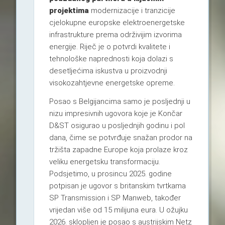
projektima
modernizacije i tranzicije
cjelokupne europske elektroenergetske
infrastrukture prema održivijim izvorima
energije. Riječ je o potvrdi kvalitete i
tehnološke naprednosti koja dolazi s
desetljećima iskustva u proizvodnji
visokozahtjevne energetske opreme.
Posao s Belgijancima samo je posljednji u
nizu impresivnih ugovora koje je Končar
D&ST osigurao u posljednjih godinu i pol
dana, čime se potvrđuje snažan prodor na
tržišta zapadne Europe koja prolaze kroz
veliku energetsku transformaciju.
Podsjetimo, u prosincu 2025. godine
potpisan je ugovor s britanskim tvrtkama
SP Transmission i SP Manweb, također
vrijedan više od 15 milijuna eura. U ožujku
2026. sklopljen je posao s austrijskim Netz