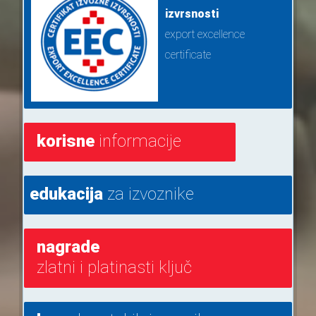
izvrsnosti
export excellence
certificate
korisne
informacije
edukacija
za izvoznike
nagrade
zlatni i platinasti ključ