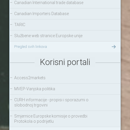
–
Canadian International trade database
–
Canadian Importers Database
–
TARIC
–
Službene web stranice Europske unije
Pregled svih linkova
Korisni portali
–
Access2markets
–
MVEP-Vanjska politika
–
CURH informacije - propisi i sporazumi o
slobodnoj trgovini
–
Smjernice Europske komisije o provedbi
Protokola o podrijetlu