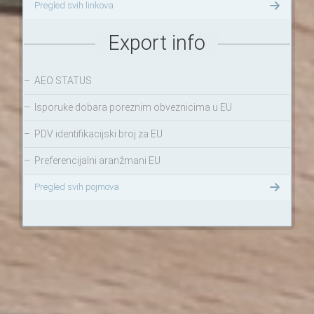
Pregled svih linkova
Export info
–
AEO STATUS
–
Isporuke dobara poreznim obveznicima u EU
–
PDV identifikacijski broj za EU
–
Preferencijalni aranžmani EU
Pregled svih pojmova