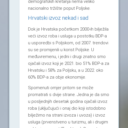
demografskih kretanja nema veliko
nacionalno tržište poput Poljske.
Hrvatski izvoz nekad i sad
Dok je Hrvatska početkom 2000-ih bilježila
veći izvoz roba i usluga u postotku BDP-a
u usporedbi s Poljskom, od 2007. trendovi
su se promijenili u korist Poljske. U
međuvremenu, i jedni i drugi znatno smo
ojačali izvoz koji je 2021. bio 51% BDP-a za
Hrvatsku i 58% za Poljsku, a u 2022. oko
60% BDP-a za obje ekonomije.
Spomenuti omjer pritom se može
promatrati s dvije strane. Jedna je da smo
u posljednjih desetak godina ojačali izvoz
roba (uključujući i onaj dio koji istodobno
bilježimo na strani izvoza i uvoza) i izvoz
usluga (prvenstveno u turizmu, ali i drugim