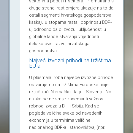
sektorima poput IT sektora). Promatrano s
druge strane, rast omjera ukazuje na to da
ostali segmenti hrvatskoga gospodarstva
kaskaju u stopama rasta i doprinosu BDP-
u, odnosno da o izvozu i uključenosti u
globalne lance stvaranja vrijednosti
itekako ovisi razvoj hrvatskoga
gospodarstva.
Najveći izvozni prihodi na tržištima
EU-a
U plasmanu roba najveće izvozne prihode
ostvarujemo na tržištima Europske unije,
uključujući Njemačku, Italiju i Sloveniju. No
nikako se ne smije zanemariti važnost
robnog izvoza u BiH i Srbiju. Kad se
pogleda veličina svake od navedenih
ekonomija u terminima veličine
nacionalnog BDP-a i stanovništva, (npr.