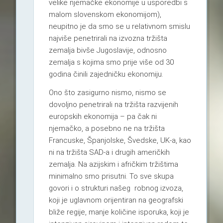
velike njemačke ekonomije u usporedbi s
malom slovenskom ekonomijom),
neupitno je da smo se u relativnom smislu
najviše penetrirali na izvozna tržišta
zemalja bivše Jugoslavije, odnosno
zemalja s kojima smo prije više od 30
godina činili zajedničku ekonomiju.
Ono što zasigurno nismo, nismo se
dovoljno penetrirali na tržišta razvijenih
europskih ekonomija – pa čak ni
njemačko, a posebno ne na tržišta
Francuske, Španjolske, Švedske, UK-a, kao
ni na tržišta SAD-a i drugih američkih
zemalja. Na azijskim i afričkim tržištima
minimalno smo prisutni. To sve skupa
govori i o strukturi našeg robnog izvoza,
koji je uglavnom orijentiran na geografski
bliže regije, manje količine isporuka, koji je