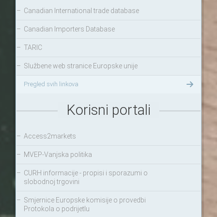
–
Canadian International trade database
–
Canadian Importers Database
–
TARIC
–
Službene web stranice Europske unije
Pregled svih linkova
Korisni portali
–
Access2markets
–
MVEP-Vanjska politika
–
CURH informacije - propisi i sporazumi o
slobodnoj trgovini
–
Smjernice Europske komisije o provedbi
Protokola o podrijetlu