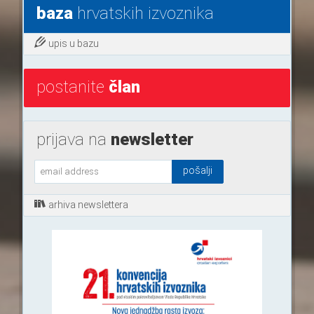
baza
hrvatskih izvoznika
upis u bazu
postanite
član
prijava na
newsletter
arhiva newslettera