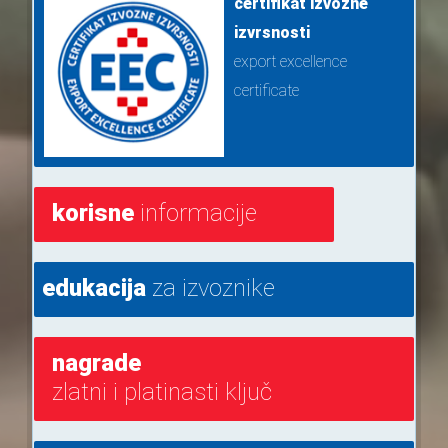
certifikat izvozne
izvrsnosti
export excellence
certificate
korisne
informacije
edukacija
za izvoznike
nagrade
zlatni i platinasti ključ