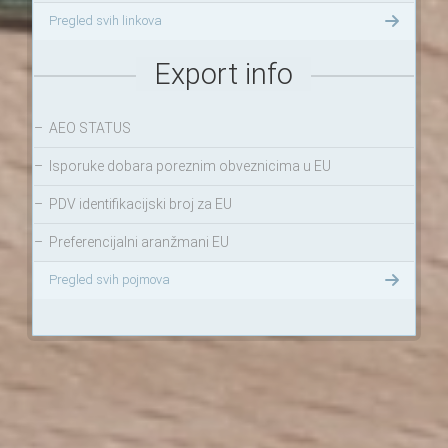
Pregled svih linkova
Export info
–
AEO STATUS
–
Isporuke dobara poreznim obveznicima u EU
–
PDV identifikacijski broj za EU
–
Preferencijalni aranžmani EU
Pregled svih pojmova