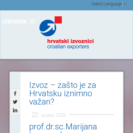
Select Language
▼
IZBORNIK
Izvoz – zašto je za
Hrvatsku iznimno
važan?
22.
2023.
studeni
prof.dr.sc.Marijana