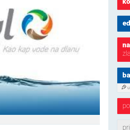
ko
ed
na
zl
ba
u
po
pr