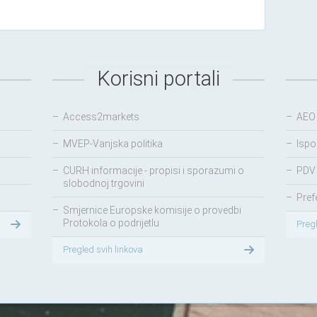
Korisni portali
–
Access2markets
–
AEO
–
MVEP-Vanjska politika
–
Ispo
–
CURH informacije - propisi i sporazumi o
–
PDV 
slobodnoj trgovini
–
Pref
–
Smjernice Europske komisije o provedbi
Protokola o podrijetlu
Preg
Pregled svih linkova