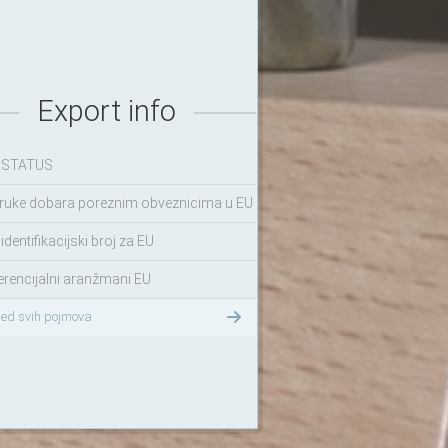
Export info
 STATUS
ruke dobara poreznim obveznicima u EU
identifikacijski broj za EU
erencijalni aranžmani EU
led svih pojmova