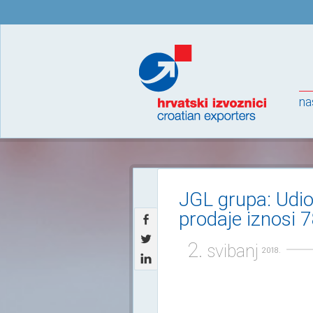
na
JGL grupa: Udio
prodaje iznosi 
2.
svibanj
2018.