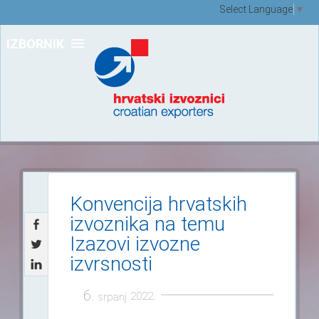
Select Language
▼
IZBORNIK
Konvencija hrvatskih
izvoznika na temu
Izazovi izvozne
izvrsnosti
6.
2022.
srpanj