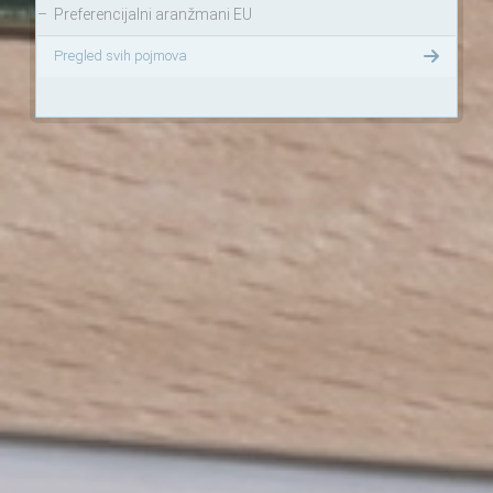
–
Preferencijalni aranžmani EU
Pregled svih pojmova