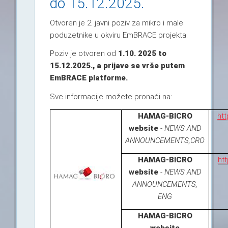
do 15.12.2025.
Otvoren je 2. javni poziv za mikro i male
poduzetnike u okviru EmBRACE projekta.
Poziv je otvoren od
1.10. 2025 to
15.12.2025., a prijave se vrše putem
EmBRACE platforme.
Sve informacije možete pronaći na:
HAMAG-BICRO
htt
website
-
NEWS AND
ANNOUNCEMENTS,CRO
HAMAG-BICRO
htt
website
-
NEWS AND
ANNOUNCEMENTS,
ENG
HAMAG-BICRO