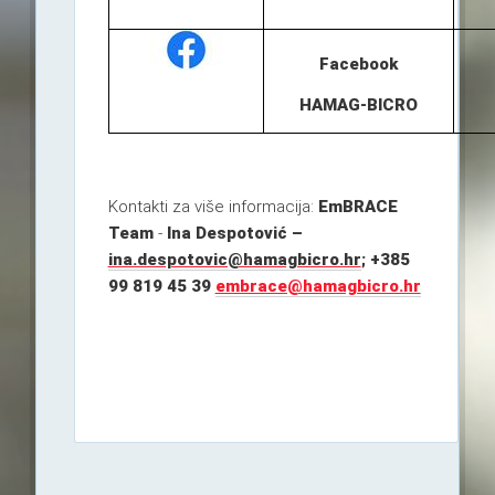
Facebook
HAMAG-BICRO
Kontakti za više informacija:
EmBRACE
Team
-
Ina Despotović –
ina.despotovic@hamagbicro.hr
; +385
99 819 45 39
embrace@hamagbicro.hr