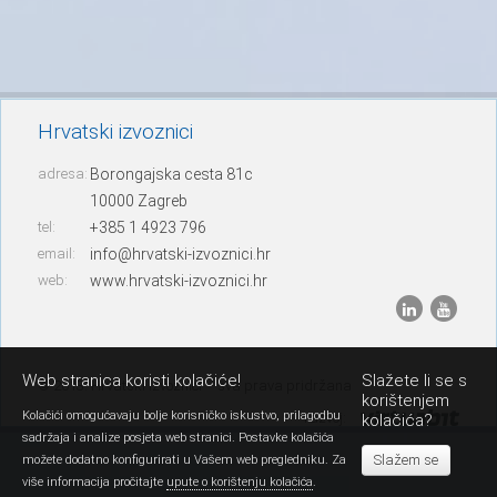
Hrvatski izvoznici
adresa:
Borongajska cesta 81c
10000 Zagreb
tel:
+385 1 4923 796
email:
info@hrvatski-izvoznici.hr
web:
www.hrvatski-izvoznici.hr
Web stranica koristi kolačiće!
Slažete li se s
© 2013. Hrvatski izvoznici – sva prava pridržana
korištenjem
Kolačići omogućavaju bolje korisničko iskustvo, prilagodbu
razvoj:
kolačića?
sadržaja i analize posjeta web stranici. Postavke kolačića
Slažem se
možete dodatno konfigurirati u Vašem web pregledniku. Za
više informacija pročitajte
upute o korištenju kolačića
.