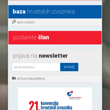
baza
hrvatskih izvoznika
upis u bazu
postanite
član
prijava na
newsletter
arhiva newslettera