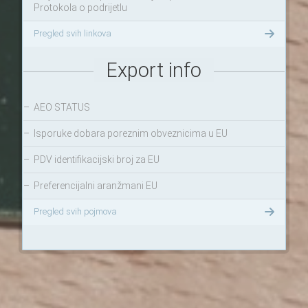
Protokola o podrijetlu
Pregled svih linkova
Export info
–
AEO STATUS
–
Isporuke dobara poreznim obveznicima u EU
–
PDV identifikacijski broj za EU
–
Preferencijalni aranžmani EU
Pregled svih pojmova