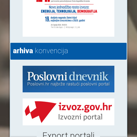
arhiva
konvencija
Export portali