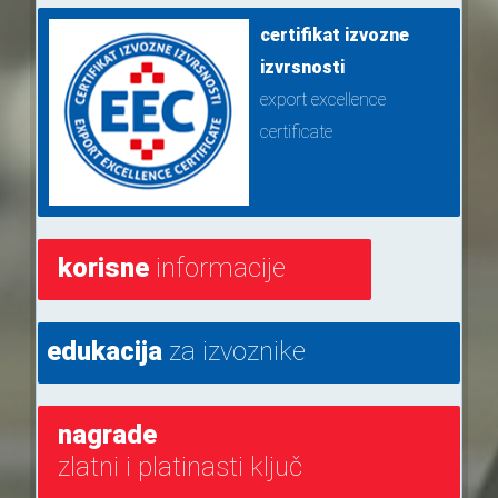
certifikat izvozne
izvrsnosti
export excellence
certificate
korisne
informacije
edukacija
za izvoznike
nagrade
zlatni i platinasti ključ