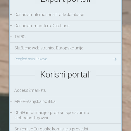
–
Canadian International trade database
–
Canadian Importers Database
–
TARIC
–
Službene web stranice Europske unije
Pregled svih linkova
Korisni portali
–
Access2markets
–
MVEP-Vanjska politika
–
CURH informacije - propisi i sporazumi o
slobodnoj trgovini
–
Smjernice Europske komisije o provedbi