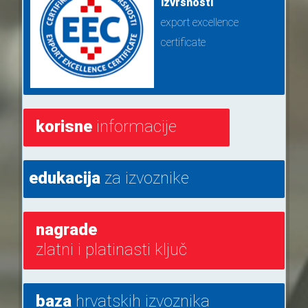
izvrsnosti
export excellence
certificate
korisne
informacije
edukacija
za izvoznike
nagrade
zlatni i platinasti ključ
baza
hrvatskih izvoznika