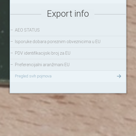
Export info
–
AEO STATUS
–
Isporuke dobara poreznim obveznicima u EU
–
PDV identifikacijski broj za EU
–
Preferencijalni aranžmani EU
Pregled svih pojmova