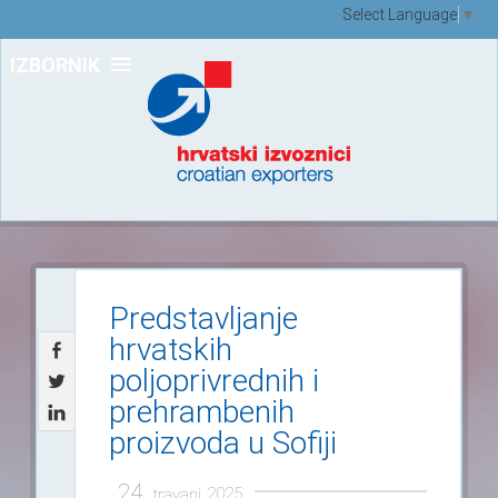
Select Language
▼
IZBORNIK
Predstavljanje
hrvatskih
poljoprivrednih i
prehrambenih
proizvoda u Sofiji
24.
2025.
travanj