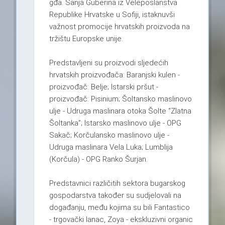
gđa. Sanja Guberina iz Veleposlanstva
Republike Hrvatske u Sofiji, istaknuvši
važnost promocije hrvatskih proizvoda na
tržištu Europske unije.
Predstavljeni su proizvodi sljedećih
hrvatskih proizvođača: Baranjski kulen -
proizvođač: Belje; Istarski pršut -
proizvođač: Pisinium; Šoltansko maslinovo
ulje - Udruga maslinara otoka Šolte “Zlatna
Šoltanka”; Istarsko maslinovo ulje - OPG
Sakač; Korčulansko maslinovo ulje -
Udruga maslinara Vela Luka; Lumblija
(Korčula) - OPG Ranko Šurjan.
Predstavnici različitih sektora bugarskog
gospodarstva također su sudjelovali na
događanju, među kojima su bili Fantastico
- trgovački lanac, Zoya - ekskluzivni organic