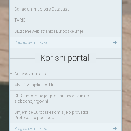
–
Canadian Importers Database
–
TARIC
–
Službene web stranice Europske unije
Pregled svih linkova
Korisni portali
–
Access2markets
–
MVEP-Vanjska politika
–
CURH informacije - propisi i sporazumi o
slobodnoj trgovini
–
Smjernice Europske komisije o provedbi
Protokola o podrijetlu
Pregled svih linkova