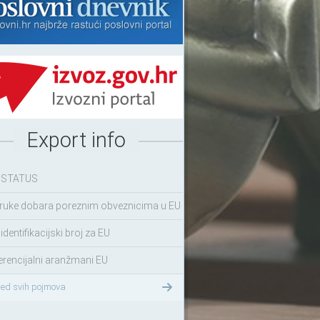
Export info
 STATUS
ruke dobara poreznim obveznicima u EU
identifikacijski broj za EU
erencijalni aranžmani EU
led svih pojmova