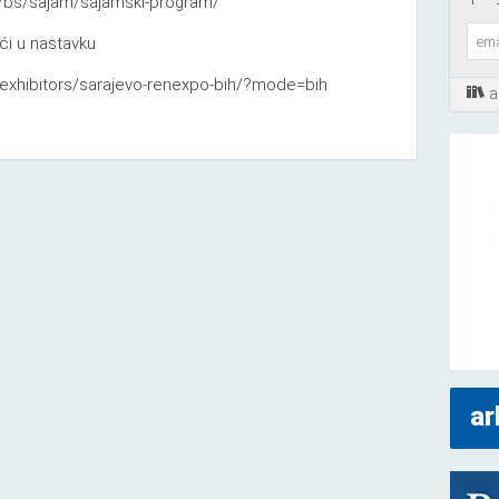
/bs/sajam/sajamski-program/
ći u nastavku
/exhibitors/sarajevo-renexpo-bih/?mode=bih
a
ar