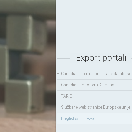
Export portali
–
Canadian International trade database
–
Canadian Importers Database
–
TARIC
–
Službene web stranice Europske unije
Pregled svih linkova