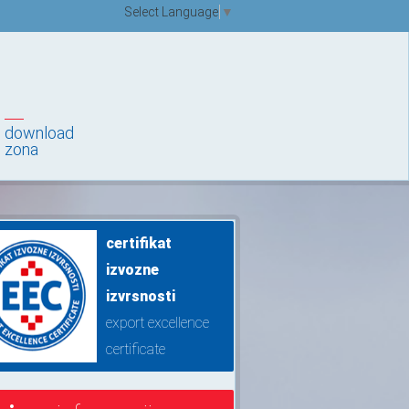
Select Language
▼
download
zona
certifikat
izvozne
izvrsnosti
export excellence
certificate