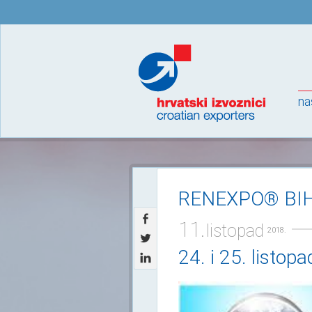
na
RENEXPO® BI
11.
listopad
2018.
24. i 25. listop