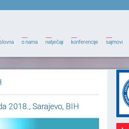
slovna
o nama
natječaji
konferencije
sajmovi
H
ada 2018., Sarajevo, BIH