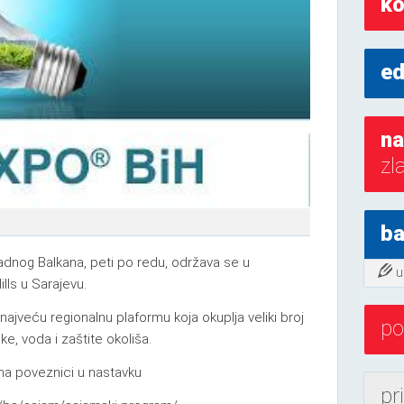
ko
ed
na
zl
ba
padnog Balkana, peti po redu, održava se u
u
ls u Sarajevu.
najveću regionalnu plaformu koja okuplja veliki broj
po
ke, voda i zaštite okoliša.
na poveznici u nastavku
pr