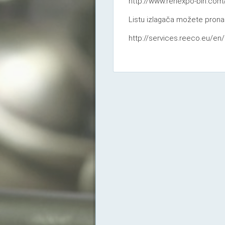
http://www.renexpo-bih.com
Listu izlagača možete prona
http://services.reeco.eu/en