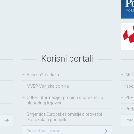
Korisni portali
–
Access2markets
–
AEO
–
MVEP-Vanjska politika
–
Ispo
–
CURH informacije - propisi i sporazumi o
–
PDV 
slobodnoj trgovini
–
Pref
–
Smjernice Europske komisije o provedbi
Protokola o podrijetlu
Preg
Pregled svih linkova