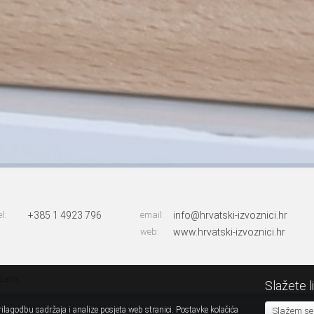
el:
+385 1 4923 796
email:
info@hrvatski-izvoznici.hr
web:
www.hrvatski-izvoznici.hr
ržana
Slažete l
ilagodbu sadržaja i analize posjeta web stranici. Postavke kolačića
Slažem se