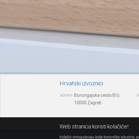
Hrvatski izvoznici
adresa:
Borongajska cesta 81c
t
10000 Zagreb
© 2013. Hrvatski izvoznici – sva prava prid
Web stranica koristi kolačiće!
Kolačići omogućavaju bolje korisničko iskustvo, pr