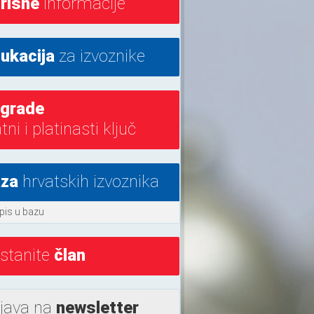
risne
informacije
ukacija
za izvoznike
grade
atni i platinasti ključ
za
hrvatskih izvoznika
pis u bazu
stanite
član
ijava na
newsletter