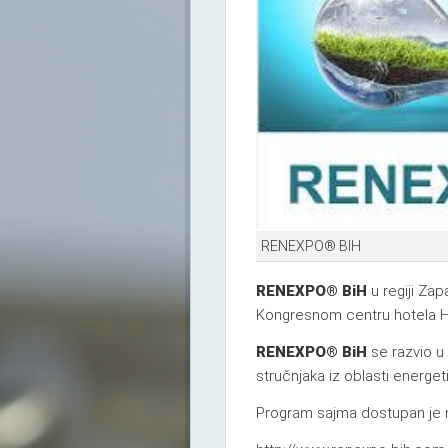
RENEXPO® BIH
RENEXPO® BiH
u regiji Za
Kongresnom centru hotela Hil
RENEXPO® BiH
se razvio u 
stručnjaka iz oblasti energeti
Program sajma dostupan je 