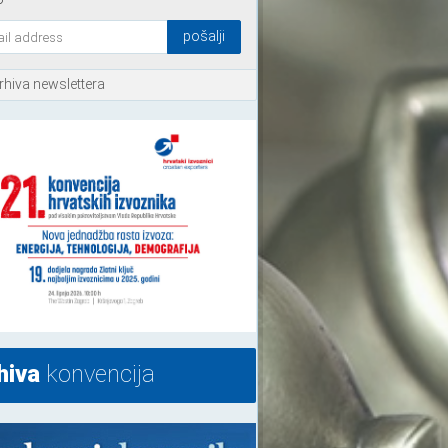
rhiva newslettera
hiva
konvencija