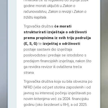
Hrvatska će tu regulativu do srpnja 2024.
godine morati uključiti u
Zakon o
računovodstvu, Zakon o reviziji
i
Zakon o
tržištu kapitala
.
Trgovačka društva
će morati
strukturirati izvještaje o održivosti
prema propisima iz svih triju područja
(E, S, G)
te
izvještaj o održivosti
postaje sastavni dio izvještaja
poslovodstva i predaje se istodobno s
predajom financijskih izvještaja, nakon što
ga revidira revizor ili ovlaštena treća
strana.
Trgovačka društva koja su bila obvezna po
NFRD (više od pet stotina zaposlenih i od
javnog su interesa) počinju izvještavati po
novim kriterijima već za 2024. financijsku
godinu (oko šezdeset u RH), a od 2025.