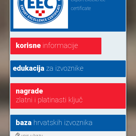
certificate
korisne
informacije
edukacija
za izvoznike
nagrade
zlatni i platinasti ključ
baza
hrvatskih izvoznika
upis u bazu