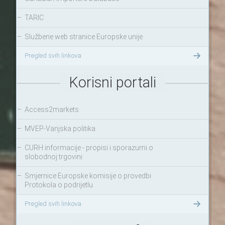
–
TARIC
–
Službene web stranice Europske unije
Pregled svih linkova
Korisni portali
–
Access2markets
–
MVEP-Vanjska politika
–
CURH informacije - propisi i sporazumi o
slobodnoj trgovini
–
Smjernice Europske komisije o provedbi
Protokola o podrijetlu
Pregled svih linkova