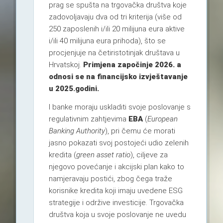
prag se spušta na trgovačka društva koje
zadovoljavaju dva od tri kriterija (više od
250 zaposlenih i/ili 20 milijuna eura aktive
i/ili 40 milijuna eura prihoda), što se
procjenjuje na četiristotinjak društava u
Hrvatskoj.
Primjena započinje 2026. a
odnosi se na financijsko izvještavanje
u 2025.godini.
I banke moraju uskladiti svoje poslovanje s
regulativnim zahtjevima
EBA
(
European
Banking Authority
), pri čemu će morati
jasno pokazati svoj postojeći udio zelenih
kredita (
green asset ratio
), ciljeve za
njegovo povećanje i akcijski plan kako to
namjeravaju postići, zbog čega traže
korisnike kredita koji imaju uvedene ESG
strategije i održive investicije. Trgovačka
društva koja u svoje poslovanje ne uvedu