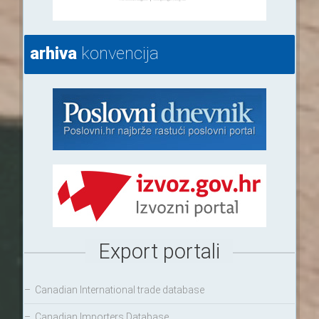
arhiva
konvencija
Export portali
–
Canadian International trade database
–
Canadian Importers Database