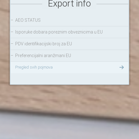
Export info
–
AEO STATUS
–
Isporuke dobara poreznim obveznicima u EU
–
PDV identifikacijski broj za EU
–
Preferencijalni aranžmani EU
Pregled svih pojmova