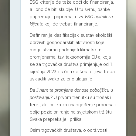
ESG kriterije će teže doći do financiranja,
a i ono će biti skuplje. U tu svrhu, banke
pripremaju pripremaju tzv.
ESG upitnik za
klijente
koji će trebati financiranje.
Definiran je klasifikacijski sustav ekološki
održivih gospodarskih aktivnosti koje
mogu stvarno pridonijeti klimatskim
promjenama, tzv. taksonomija EU-a, koja
se za trgovačka društva primjenjuje od 1.
siječnja 2023. i s čijih se šest ciljeva treba
uskladiti svako zeleno ulaganje
Da li nam te promjene donose poboljšicu u
poslovanju?
U prvom trenutku su trošak i
teret, ali i prilika za unaprjeđenje procesa i
bolje pozicioniranje na svjetskom tržištu.
Svaka prepreka je i prilika.
Osim trgovačkih društava, o održivosti