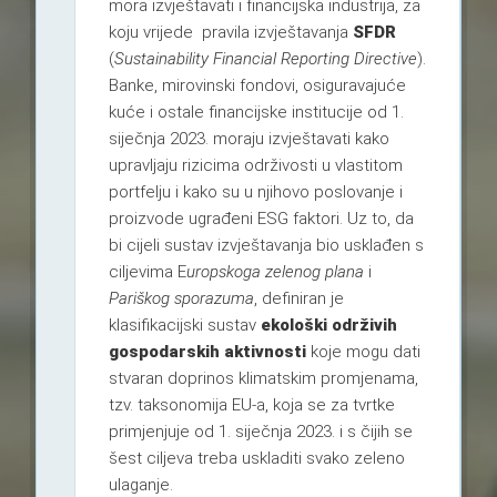
mora izvještavati i financijska industrija, za
koju vrijede pravila izvještavanja
SFDR
(
Sustainability Financial Reporting Directive
).
Banke, mirovinski fondovi, osiguravajuće
kuće i ostale financijske institucije od 1.
siječnja 2023. moraju izvještavati kako
upravljaju rizicima održivosti u vlastitom
portfelju i kako su u njihovo poslovanje i
proizvode ugrađeni ESG faktori. Uz to, da
bi cijeli sustav izvještavanja bio usklađen s
ciljevima E
uropskoga zelenog plana
i
Pariškog sporazuma
, definiran je
klasifikacijski sustav
ekološki održivih
gospodarskih aktivnosti
koje mogu dati
stvaran doprinos klimatskim promjenama,
tzv. taksonomija EU-a, koja se za tvrtke
primjenjuje od 1. siječnja 2023. i s čijih se
šest ciljeva treba uskladiti svako zeleno
ulaganje.