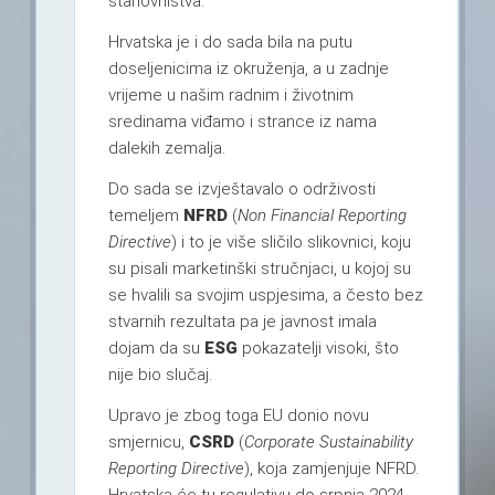
stanovništva.
Hrvatska je i do sada bila na putu
doseljenicima iz okruženja, a u zadnje
vrijeme u našim radnim i životnim
sredinama viđamo i strance iz nama
dalekih zemalja.
Do sada se izvještavalo o održivosti
temeljem
NFRD
(
Non Financial Reporting
Directive
) i to je više sličilo slikovnici, koju
su pisali marketinški stručnjaci, u kojoj su
se hvalili sa svojim uspjesima, a često bez
stvarnih rezultata pa je javnost imala
dojam da su
ESG
pokazatelji visoki, što
nije bio slučaj.
Upravo je zbog toga EU donio novu
smjernicu,
CSRD
(
Corporate Sustainability
Reporting Directive
), koja zamjenjuje NFRD.