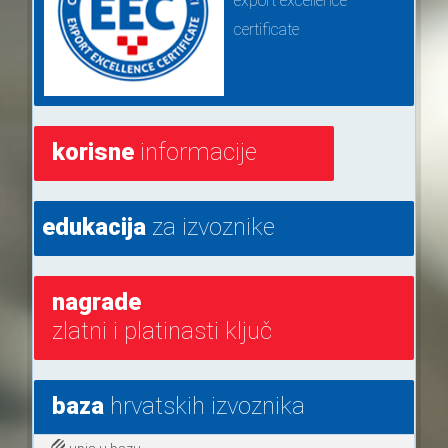
export excellence
certificate
korisne
informacije
edukacija
za izvoznike
nagrade
zlatni i platinasti ključ
baza
hrvatskih izvoznika