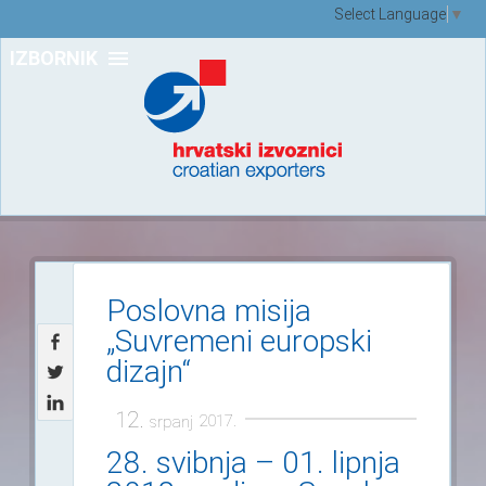
Select Language
▼
IZBORNIK
Poslovna misija
„Suvremeni europski
dizajn“
12.
2017.
srpanj
28. svibnja – 01. lipnja