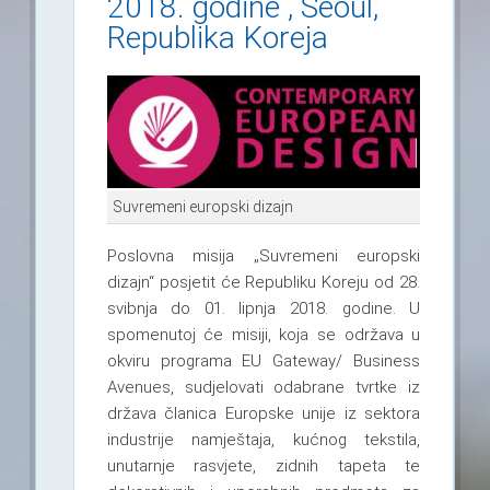
2018. godine , Seoul,
Republika Koreja
Suvremeni europski dizajn
Poslovna misija „Suvremeni europski
dizajn“ posjetit će Republiku Koreju od 28.
svibnja do 01. lipnja 2018. godine. U
spomenutoj će misiji, koja se održava u
okviru programa EU Gateway/ Business
Avenues, sudjelovati odabrane tvrtke iz
država članica Europske unije iz sektora
industrije namještaja, kućnog tekstila,
unutarnje rasvjete, zidnih tapeta te