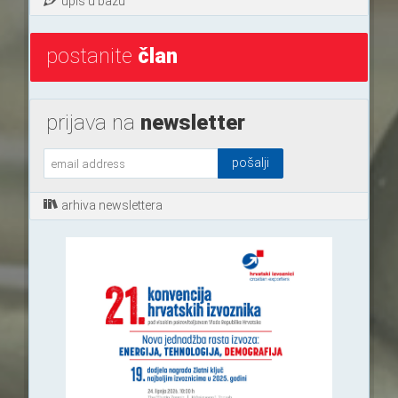
upis u bazu
postanite
član
prijava na
newsletter
arhiva newslettera