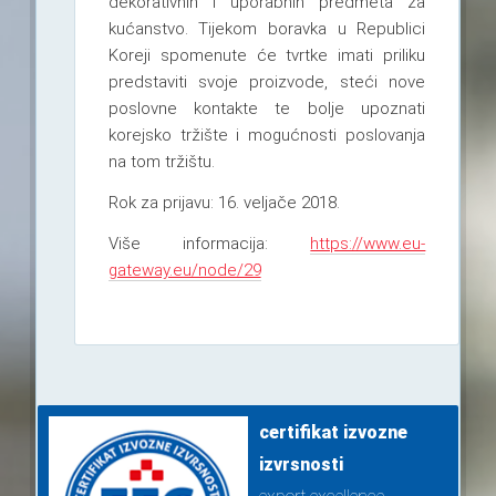
dekorativnih i uporabnih predmeta za
kućanstvo. Tijekom boravka u Republici
Koreji spomenute će tvrtke imati priliku
predstaviti svoje proizvode, steći nove
poslovne kontakte te bolje upoznati
korejsko tržište i mogućnosti poslovanja
na tom tržištu.
Rok za prijavu: 16. veljače 2018.
Više informacija:
https://www.eu-
gateway.eu/node/29
certifikat izvozne
izvrsnosti