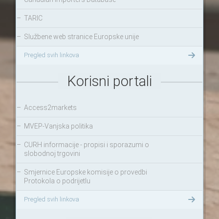
–
TARIC
–
Službene web stranice Europske unije
Pregled svih linkova
Korisni portali
–
Access2markets
–
MVEP-Vanjska politika
–
CURH informacije - propisi i sporazumi o
slobodnoj trgovini
–
Smjernice Europske komisije o provedbi
Protokola o podrijetlu
Pregled svih linkova