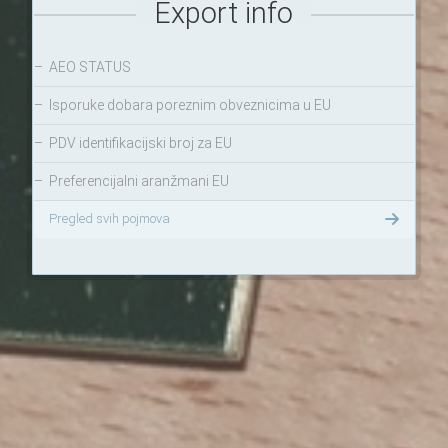
Export info
–
AEO STATUS
–
Isporuke dobara poreznim obveznicima u EU
–
PDV identifikacijski broj za EU
–
Preferencijalni aranžmani EU
Pregled svih pojmova