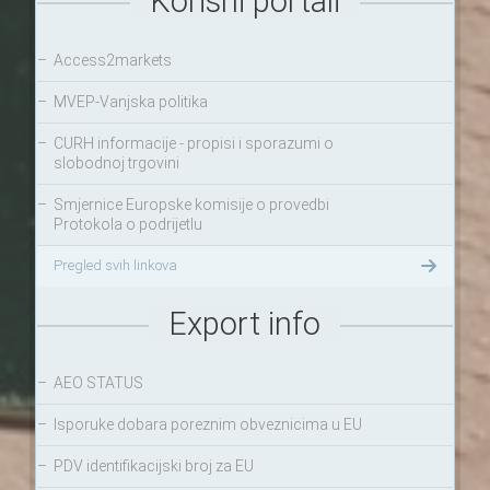
Korisni portali
–
Access2markets
–
MVEP-Vanjska politika
–
CURH informacije - propisi i sporazumi o
slobodnoj trgovini
–
Smjernice Europske komisije o provedbi
Protokola o podrijetlu
Pregled svih linkova
Export info
–
AEO STATUS
–
Isporuke dobara poreznim obveznicima u EU
–
PDV identifikacijski broj za EU