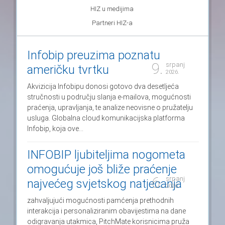
HIZ u medijima
Partneri HIZ-a
Infobip preuzima poznatu
9.
srpanj
američku tvrtku
2026.
Akvizicija Infobipu donosi gotovo dva desetljeća
stručnosti u području slanja e-mailova, mogućnosti
praćenja, upravljanja, te analize neovisne o pružatelju
usluga. Globalna cloud komunikacijska platforma
Infobip, koja ove...
INFOBIP ljubiteljima nogometa
omogućuje još bliže praćenje
6.
srpanj
najvećeg svjetskog natjecanja
2026.
zahvaljujući mogućnosti pamćenja prethodnih
interakcija i personaliziranim obavijestima na dane
odigravanja utakmica, PitchMate korisnicima pruža