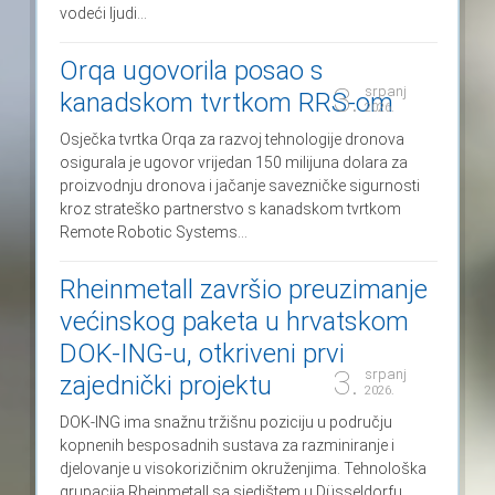
vodeći ljudi...
Orqa ugovorila posao s
3.
srpanj
kanadskom tvrtkom RRS-om
2026.
Osječka tvrtka Orqa za razvoj tehnologije dronova
osigurala je ugovor vrijedan 150 milijuna dolara za
proizvodnju dronova i jačanje savezničke sigurnosti
kroz strateško partnerstvo s kanadskom tvrtkom
Remote Robotic Systems...
Rheinmetall završio preuzimanje
većinskog paketa u hrvatskom
DOK-ING-u, otkriveni prvi
3.
srpanj
zajednički projektu
2026.
DOK-ING ima snažnu tržišnu poziciju u području
kopnenih besposadnih sustava za razminiranje i
djelovanje u visokorizičnim okruženjima. Tehnološka
grupacija Rheinmetall sa sjedištem u Düsseldorfu