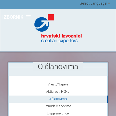
Select Language
▼
IZBORNIK
O članovima
Vijesti/Najave
Aktivnosti HIZ-a
O članovima
Ponude članovima
Uspješne priče