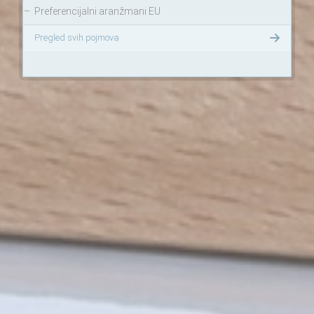
–
Preferencijalni aranžmani EU
Pregled svih pojmova