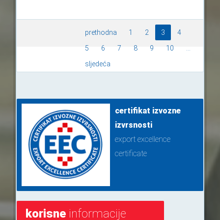
prethodna
1
2
3
4
5
6
7
8
9
10
...
sljedeća
certifikat izvozne
izvrsnosti
export excellence
certificate
korisne
informacije