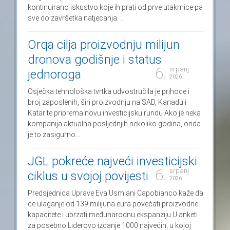
kontinuirano iskustvo koje ih prati od prve utakmice pa
sve do završetka natjecanja. ...
Orqa cilja proizvodnju milijun
dronova godišnje i status
6.
srpanj
jednoroga
2026.
Osječka tehnološka tvrtka udvostručila je prihode i
broj zaposlenih, širi proizvodnju na SAD, Kanadu i
Katar te priprema novu investicijsku rundu Ako je neka
kompanija aktualna posljednjih nekoliko godina, onda
je to zasigurno...
JGL pokreće najveći investicijski
6.
srpanj
ciklus u svojoj povijesti
2026.
Predsjednica Uprave Eva Usmiani Capobianco kaže da
će ulaganje od 139 milijuna eura povećati proizvodne
kapacitete i ubrzati međunarodnu ekspanziju U anketi
za posebno Liderovo izdanje 1000 najvećih, u kojoj