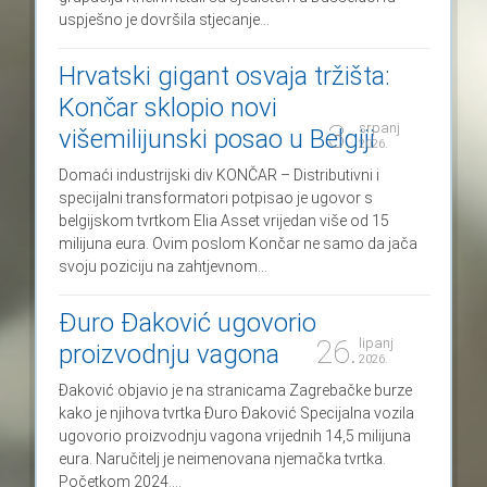
uspješno je dovršila stjecanje...
Hrvatski gigant osvaja tržišta:
Končar sklopio novi
3.
srpanj
višemilijunski posao u Belgiji
2026.
Domaći industrijski div KONČAR – Distributivni i
specijalni transformatori potpisao je ugovor s
belgijskom tvrtkom Elia Asset vrijedan više od 15
milijuna eura. Ovim poslom Končar ne samo da jača
svoju poziciju na zahtjevnom...
Đuro Đaković ugovorio
26.
lipanj
proizvodnju vagona
2026.
Đaković objavio je na stranicama Zagrebačke burze
kako je njihova tvrtka Đuro Đaković Specijalna vozila
ugovorio proizvodnju vagona vrijednih 14,5 milijuna
eura. Naručitelj je neimenovana njemačka tvrtka.
Početkom 2024....