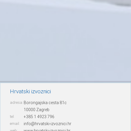
Hrvatski izvoznici
adresa:
Borongajska cesta 81c
10000 Zagreb
tel:
+385 1 4923 796
email:
info@hrvatski-izvoznici.hr
web:
www.hrvatski-izvoznici.hr