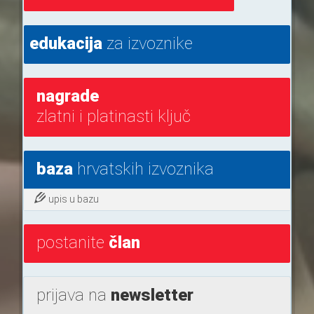
edukacija
za izvoznike
nagrade
zlatni i platinasti ključ
baza
hrvatskih izvoznika
upis u bazu
postanite
član
prijava na
newsletter