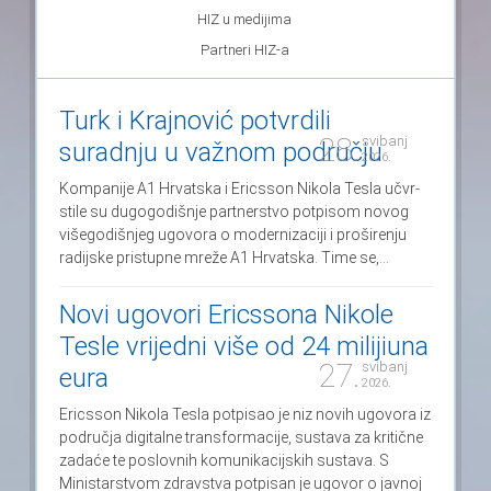
HIZ u medijima
Partneri HIZ-a
Turk i Krajnović potvrdili
28.
svibanj
suradnju u važnom području
2026.
Kompa­nije A1 Hrvat­ska i Eric­sson Nikola Tesla učvr­
stile su dugo­go­diš­nje part­ner­stvo pot­pi­som novog
više­go­diš­njeg ugo­vora o moder­ni­za­ciji i pro­ši­re­nju
radij­ske pris­tupne mreže A1 Hrvat­ska. Time se,...
Novi ugovori Ericssona Nikole
Tesle vrijedni više od 24 milijiuna
27.
svibanj
eura
2026.
Ericsson Nikola Tesla potpisao je niz novih ugovora iz
područja digitalne transformacije, sustava za kritične
zadaće te poslovnih komunikacijskih sustava. S
Ministarstvom zdravstva potpisan je ugovor o javnoj