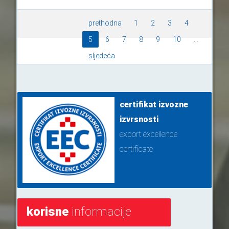
prethodna
1
2
3
4
5
6
7
8
9
10
...
sljedeća
certifikat izvozne
izvrsnosti
export excellence
certificate
korisne
informacije