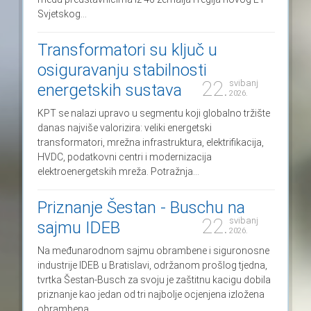
Svjetskog...
Transformatori su ključ u
osiguravanju stabilnosti
22.
svibanj
energetskih sustava
2026.
KPT se nalazi upravo u segmentu koji globalno tržište
danas najviše valorizira: veliki energetski
transformatori, mrežna infrastruktura, elektrifikacija,
HVDC, podatkovni centri i modernizacija
elektroenergetskih mreža. Potražnja...
Priznanje Šestan - Buschu na
22.
svibanj
sajmu IDEB
2026.
Na međunarodnom sajmu obrambene i siguronosne
industrije IDEB u Bratislavi, održanom prošlog tjedna,
tvrtka Šestan-Busch za svoju je zaštitnu kacigu dobila
priznanje kao jedan od tri najbolje ocjenjena izložena
obrambena...