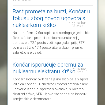
Rast prometa na burzi, Končar u
fokusu zbog novog ugovora s
19.
svibanj
nuklearkom krško
2026.
Na domaćem tržištu kapitala protekloga je tjedna bilo
živo pa je tako promet dionicama unutar knjige
ponuda bio 72,1 posto veći nego tjedan prije, ETF-
ovima se tržilo 17,4 posto više, a ukupni promet
zabilježio je plus od...
Končar isporučuje opremu za
13.
svibanj
nuklearnu elektranu Krško
2026.
Koncern Končar ovih dana je izvijestio da je njegova
jedinica Končar – Generatori i motori potpisala novi
ugovor o isporuci opreme slovenskoj nuklearnoj
elektrani Krško, NEK. Ugovor se odnosi na isporuku
zamjenskih elektromotora...