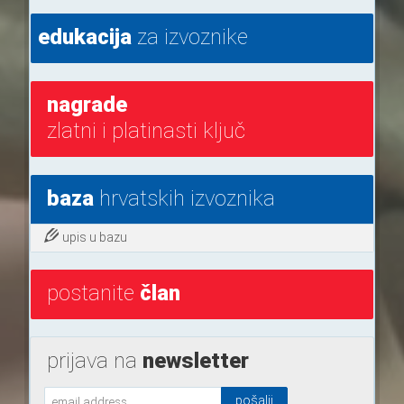
edukacija
za izvoznike
nagrade
zlatni i platinasti ključ
baza
hrvatskih izvoznika
upis u bazu
postanite
član
prijava na
newsletter