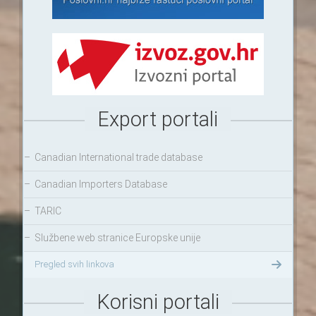
Export portali
–
Canadian International trade database
–
Canadian Importers Database
–
TARIC
–
Službene web stranice Europske unije
Pregled svih linkova
Korisni portali