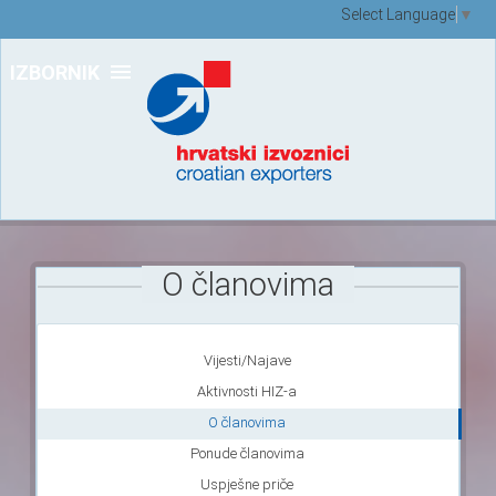
Select Language
▼
IZBORNIK
O članovima
Vijesti/Najave
Aktivnosti HIZ-a
O članovima
Ponude članovima
Uspješne priče