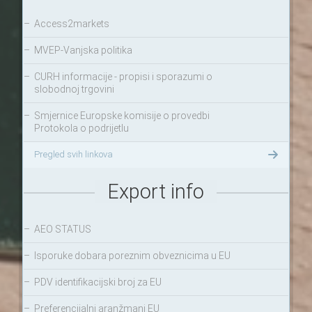
–
Access2markets
–
MVEP-Vanjska politika
–
CURH informacije - propisi i sporazumi o
slobodnoj trgovini
–
Smjernice Europske komisije o provedbi
Protokola o podrijetlu
Pregled svih linkova
Export info
–
AEO STATUS
–
Isporuke dobara poreznim obveznicima u EU
–
PDV identifikacijski broj za EU
–
Preferencijalni aranžmani EU