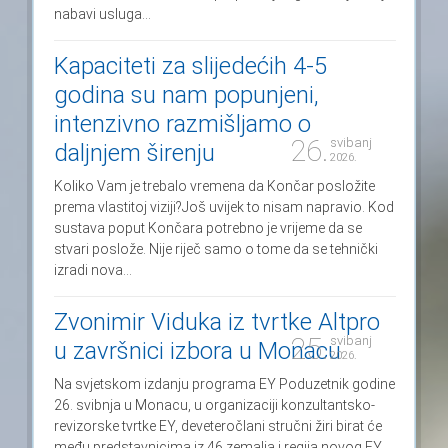
nabavi usluga...
Kapaciteti za slijedećih 4-5
godina su nam popunjeni,
intenzivno razmišljamo o
26.
svibanj
daljnjem širenju
2026.
Koliko Vam je trebalo vremena da Končar posložite
prema vlastitoj viziji?Još uvijek to nisam napravio. Kod
sustava poput Končara potrebno je vrijeme da se
stvari poslože. Nije riječ samo o tome da se tehnički
izradi nova...
Zvonimir Viduka iz tvrtke Altpro
25.
svibanj
u završnici izbora u Monacu
2026.
Na svjetskom izdanju programa EY Poduzetnik godine
26. svibnja u Monacu, u organizaciji konzultantsko-
revizorske tvrtke EY, deveteročlani stručni žiri birat će
među predstavnicima iz 46 zemalja i regija novog EY