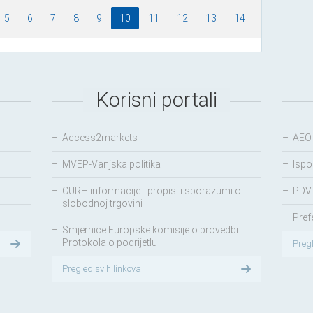
5
6
7
8
9
10
11
12
13
14
Korisni portali
–
Access2markets
–
AEO
–
MVEP-Vanjska politika
–
Ispo
–
CURH informacije - propisi i sporazumi o
–
PDV 
slobodnoj trgovini
–
Pref
–
Smjernice Europske komisije o provedbi
Protokola o podrijetlu
Preg
Pregled svih linkova