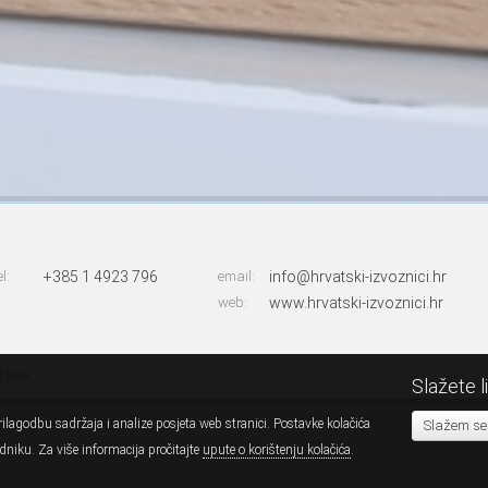
el:
+385 1 4923 796
email:
info@hrvatski-izvoznici.hr
web:
www.hrvatski-izvoznici.hr
ržana
Slažete l
ilagodbu sadržaja i analize posjeta web stranici. Postavke kolačića
Slažem se
niku. Za više informacija pročitajte
upute o korištenju kolačića
.