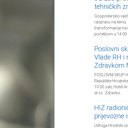
tehničkih z
Gospodarsko vijeće
raspravu na temu: 
transformacije na 
početkom u 14.00 sa
Poslovni s
Vlade RH i 
Zdravkom 
POSLOVNI SKUP HR
Republike Hrvatske
10.00 sati, Hotel 
dr.sc. Zdravko...
HIZ radioni
prijevozne 
Udruga Hrvatski iz