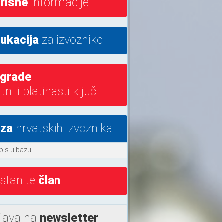
risne
informacije
ukacija
za izvoznike
grade
atni i platinasti ključ
za
hrvatskih izvoznika
pis u bazu
stanite
član
ijava na
newsletter