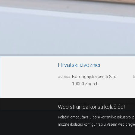
Hrvatski izvoznici
adresa:
Borongajska cesta 81c
t
10000 Zagreb
© 2013. Hrvatski izvoznici – sva prava prid
Web stranica koristi kolačiće!
Kolačići omogućavaju bolje korisničko iskustvo, pr
možete dodatno konfigurirati u Vašem web pregled