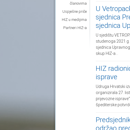
članovima
U Vetropack
Uspješne priče
sjednica Pr
HIZ u medijima
sjednica U
Partneri HIZ-a
U sjedištu VETROPA
studenoga 2021.g. 
sjednica Upravnog 
skup HIZ-a...
HIZ radioni
isprave
Udruga Hrvatski iz
organizirala 27. l
prijevozne isprave“
špediterske potvrde;
Predsjedni
održao pre