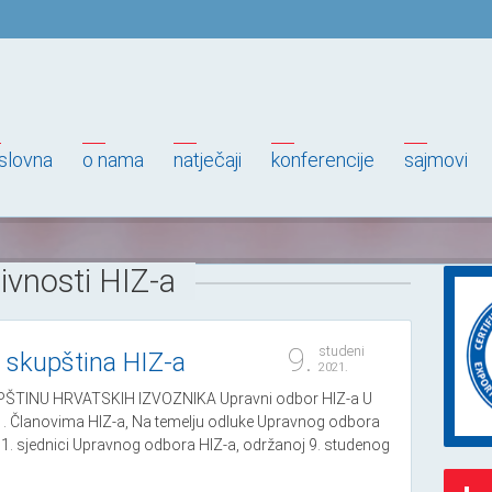
slovna
o nama
natječaji
konferencije
sajmovi
ivnosti HIZ-a
9.
studeni
 skupština HIZ-a
2021.
PŠTINU HRVATSKIH IZVOZNIKA Upravni odbor HIZ-a U
1. Članovima HIZ-a, Na temelju odluke Upravnog odbora
 11. sjednici Upravnog odbora HIZ-a, održanoj 9. studenog