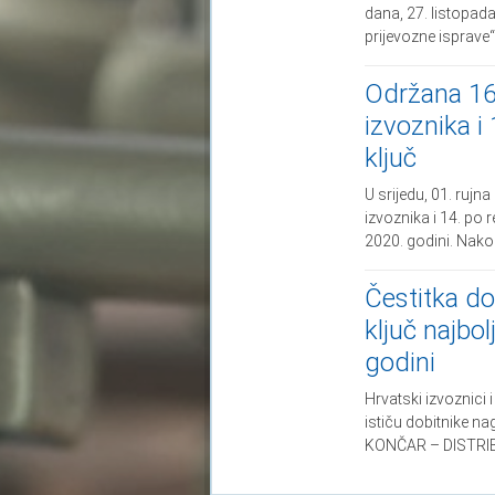
dana, 27. listopad
prijevozne isprave“
Održana 16.
izvoznika i
ključ
U srijedu, 01. rujn
izvoznika i 14. po 
2020. godini. Nako
Čestitka do
ključ najbo
godini
Hrvatski izvoznici
ističu dobitnike na
KONČAR – DISTRIBU