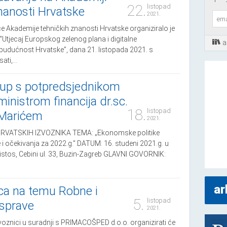
22.
listopad
nanosti Hrvatske
2021.
 Akademije tehničkih znanosti Hrvatske organiziralo je
“Utjecaj Europskog zelenog plana i digitalne
a
budućnost Hrvatske”, dana 21. listopada 2021. s
ti,...
kup s potpredsjednikom
ministrom financija dr.sc.
18.
listopad
Marićem
2021.
VATSKIH IZVOZNIKA TEMA: „Ekonomske politike
 i očekivanja za 2022.g." DATUM: 16. studeni 2021.g. u
Aristos, Cebini ul. 33, Buzin-Zagreb GLAVNI GOVORNIK:
ar
ca na temu Robne i
5.
listopad
isprave
2021.
voznici u suradnji s PRIMACOŠPED d.o.o. organizirati će