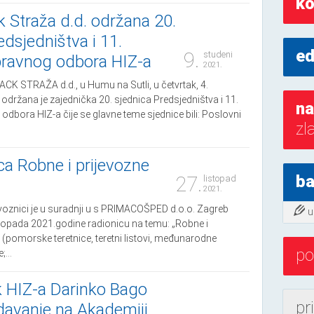
ko
 Straža d.d. održana 20.
edsjedništva i 11.
ed
9.
studeni
pravnog odbora HIZ-a
2021.
CK STRAŽA d.d., u Humu na Sutli, u četvrtak, 4.
održana je zajednička 20. sjednica Predsjedništva i 11.
na
odbora HIZ-a čije se glavne teme sjednice bili: Poslovni
zl
ca Robne i prijevozne
27.
ba
listopad
2021.
voznici je u suradnji u s PRIMACOŠPED d.o.o. Zagreb
u
istopada 2021.godine radionicu na temu: „Robne i
 (pomorske teretnice, teretni listovi, međunarodne
po
...
k HIZ-a Darinko Bago
pr
davanje na Akademiji