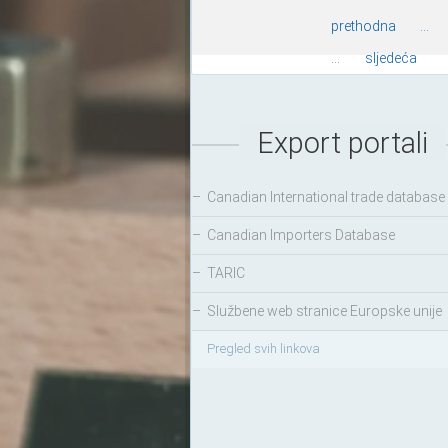
prethodna
...
...
sljedeća
Export portali
–
Canadian International trade database
–
Canadian Importers Database
–
TARIC
–
Službene web stranice Europske unije
Pregled svih linkova