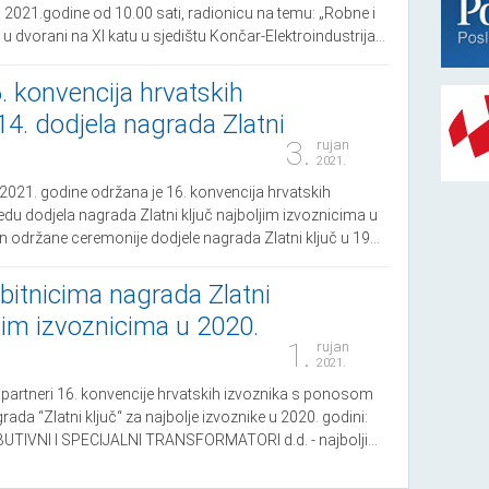
a 2021.godine od 10.00 sati, radionicu na temu: „Robne i
 u dvorani na XI katu u sjedištu Končar-Elektroindustrija...
 konvencija hrvatskih
 14. dodjela nagrada Zlatni
3.
rujan
2021.
a 2021. godine održana je 16. konvencija hrvatskih
redu dodjela nagrada Zlatni ključ najboljim izvoznicima u
n održane ceremonije dodjele nagrada Zlatni ključ u 19...
bitnicima nagrada Zlatni
ljim izvoznicima u 2020.
1.
rujan
2021.
 i partneri 16. konvencije hrvatskih izvoznika s ponosom
grada “Zlatni ključ“ za najbolje izvoznike u 2020. godini:
TIVNI I SPECIJALNI TRANSFORMATORI d.d. - najbolji...