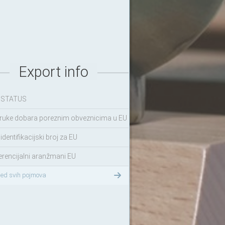
Export info
 STATUS
ruke dobara poreznim obveznicima u EU
identifikacijski broj za EU
erencijalni aranžmani EU
led svih pojmova