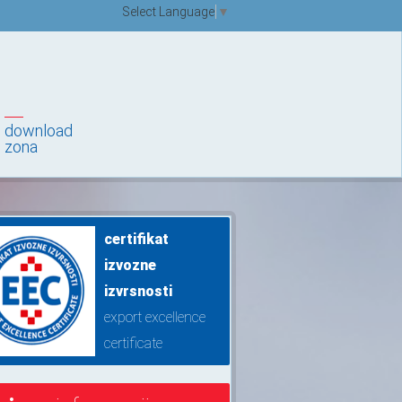
Select Language
▼
download
zona
certifikat
izvozne
izvrsnosti
export excellence
certificate