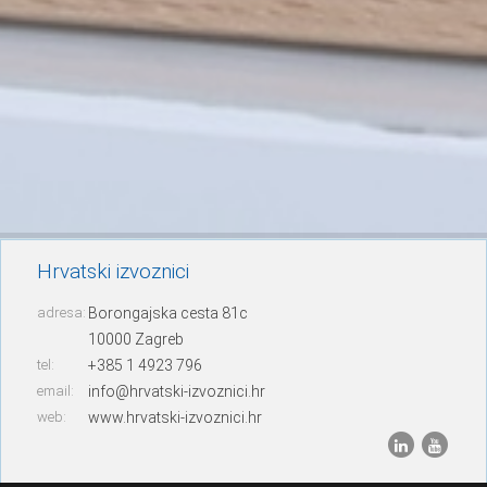
Hrvatski izvoznici
adresa:
Borongajska cesta 81c
10000 Zagreb
tel:
+385 1 4923 796
email:
info@hrvatski-izvoznici.hr
web:
www.hrvatski-izvoznici.hr