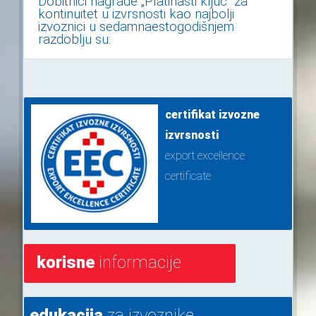
Dobitnici nagrade „Platinasti ključ“ za
kontinuitet u izvrsnosti kao najbolji
izvoznici u sedamnaestogodišnjem
razdoblju su:
certifikat izvozne
izvrsnosti
export excellence
certificate
korisne
informacije
edukacija
za izvoznike