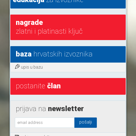
nagrade
zlatni i platinasti ključ
baza
hrvatskih izvoznika
upis u bazu
postanite
član
prijava na
newsletter