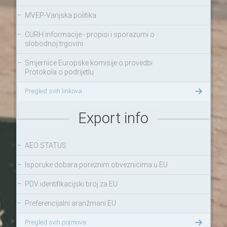
–
MVEP-Vanjska politika
–
CURH informacije - propisi i sporazumi o
slobodnoj trgovini
–
Smjernice Europske komisije o provedbi
Protokola o podrijetlu
Pregled svih linkova
Export info
–
AEO STATUS
–
Isporuke dobara poreznim obveznicima u EU
–
PDV identifikacijski broj za EU
–
Preferencijalni aranžmani EU
Pregled svih pojmova