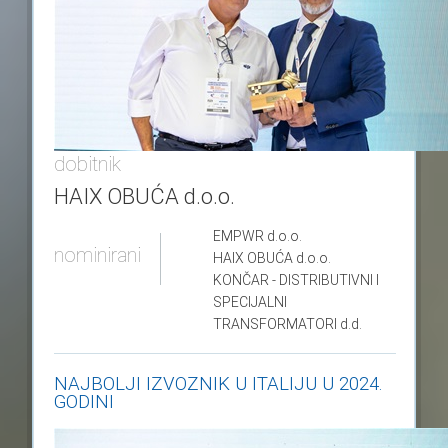
dobitnik
HAIX OBUĆA d.o.o.
EMPWR
d.o.o.
nominirani
HAIX OBUĆA
d.o.o.
KONČAR - DISTRIBUTIVNI I
SPECIJALNI
TRANSFORMATORI
d.d.
NAJBOLJI IZVOZNIK U ITALIJU U 2024.
GODINI