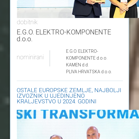
dobitnik
E.G.O. ELEKTRO-KOMPONENTE
d.o.o.
E.G.O. ELEKTRO-
nominirani
KOMPONENTE
d.o.o.
KAMEN
d.d.
PLIVA HRVATSKA
d.o.o.
OSTALE EUROPSKE ZEMLJE, NAJBOLJI
IZVOZNIK U UJEDINJENO
KRALJEVSTVO U 2024. GODINI