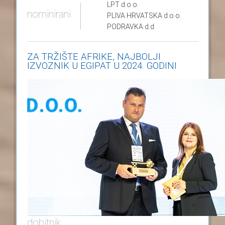
LPT
d.o.o.
nominirani
PLIVA HRVATSKA
d.o.o.
PODRAVKA
d.d.
ZA TRŽIŠTE AFRIKE, NAJBOLJI
IZVOZNIK U EGIPAT U 2024. GODINI
dobitnik