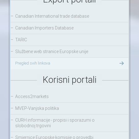
–
Canadian International trade database
–
Canadian Importers Database
–
TARIC
–
Službene web stranice Europske unije
Pregled svih linkova
Korisni portali
–
Access2markets
–
MVEP-Vanjska politika
–
CURH informacije - propisi i sporazumi o
slobodnoj trgovini
–
Smjernice Europske komisije o provedbi