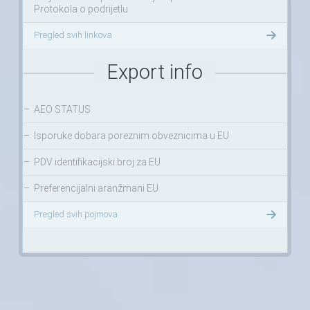
Protokola o podrijetlu
Pregled svih linkova
Export info
–
AEO STATUS
–
Isporuke dobara poreznim obveznicima u EU
–
PDV identifikacijski broj za EU
–
Preferencijalni aranžmani EU
Pregled svih pojmova