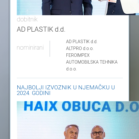
dobitnik
AD PLASTIK d.d.
AD PLASTIK
d.d.
nominirani
ALTPRO
d.o.o.
FEROIMPEX
AUTOMOBILSKA TEHNIKA
d.o.o.
NAJBOLJI IZVOZNIK U NJEMAČKU U
2024. GODINI