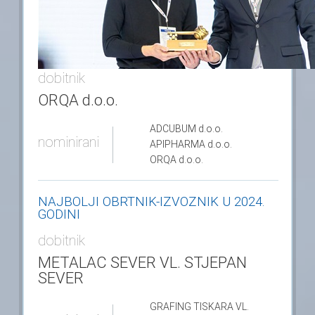
dobitnik
ORQA d.o.o.
ADCUBUM
d.o.o.
nominirani
APIPHARMA
d.o.o.
ORQA
d.o.o.
NAJBOLJI OBRTNIK-IZVOZNIK U 2024.
GODINI
dobitnik
METALAC SEVER VL. STJEPAN
SEVER
GRAFING TISKARA VL.