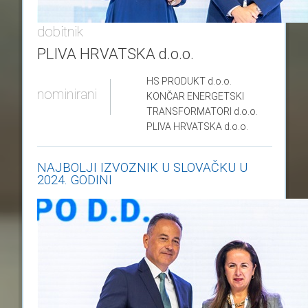
dobitnik
PLIVA HRVATSKA d.o.o.
HS PRODUKT
d.o.o.
nominirani
KONČAR ENERGETSKI
TRANSFORMATORI
d.o.o.
PLIVA HRVATSKA
d.o.o.
NAJBOLJI IZVOZNIK U SLOVAČKU U
2024. GODINI