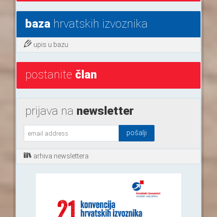
baza
hrvatskih izvoznika
upis u bazu
postanite
član
prijava na
newsletter
arhiva newslettera