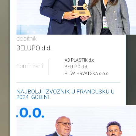
dobitnik
BELUPO d.d.
AD PLASTIK
d.d.
nominirani
BELUPO
d.d.
PLIVA HRVATSKA
d.o.o.
NAJBOLJI IZVOZNIK U FRANCUSKU U
2024. GODINI