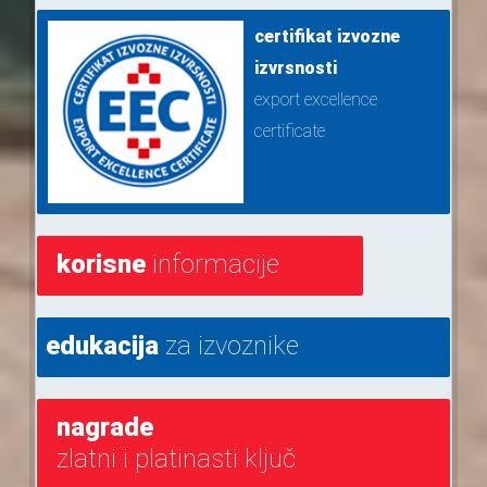
certifikat izvozne
izvrsnosti
export excellence
certificate
korisne
informacije
edukacija
za izvoznike
nagrade
zlatni i platinasti ključ