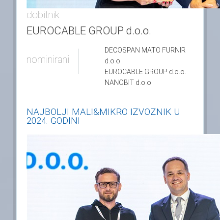
dobitnik
EUROCABLE GROUP d.o.o.
DECOSPAN MATO FURNIR
nominirani
d.o.o.
EUROCABLE GROUP
d.o.o.
NANOBIT
d.o.o.
NAJBOLJI MALI&MIKRO IZVOZNIK U
2024. GODINI