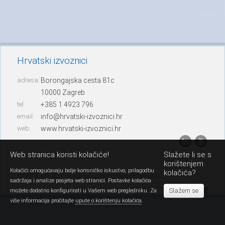
Hrvatski izvoznici
adresa:
Borongajska cesta 81c
10000 Zagreb
tel:
+385 1 4923 796
email:
info@hrvatski-izvoznici.hr
web:
www.hrvatski-izvoznici.hr
Web stranica koristi kolačiće!
Slažete li se s
korištenjem
Kolačići omogućavaju bolje korisničko iskustvo, prilagodbu
kolačića?
© 2013. Hrvatski izvoznici – sva prava pridržana
sadržaja i analize posjeta web stranici. Postavke kolačića
Slažem se
razvoj:
možete dodatno konfigurirati u Vašem web pregledniku. Za
više informacija pročitajte
upute o korištenju kolačića
.