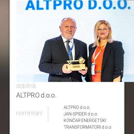
dobitnik
ALTPRO d.o.o.
ALTPRO
d.o.o.
nominirani
JAN-SPIDER
d.o.o.
KONČAR ENERGETSKI
TRANSFORMATORI
d.o.o.