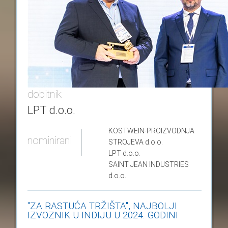
dobitnik
LPT d.o.o.
KOSTWEIN-PROIZVODNJA
nominirani
STROJEVA
d.o.o.
LPT
d.o.o.
SAINT JEAN INDUSTRIES
d.o.o.
"ZA RASTUĆA TRŽIŠTA", NAJBOLJI
IZVOZNIK U INDIJU U 2024. GODINI