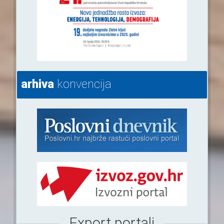
arhiva
konvencija
Export portali