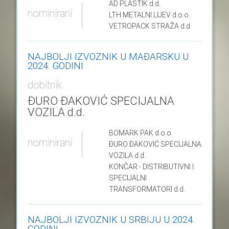
AD PLASTIK
d.d.
nominirani
LTH METALNI LIJEV
d.o.o.
VETROPACK STRAŽA
d.d.
NAJBOLJI IZVOZNIK U MAĐARSKU U
2024. GODINI
dobitnik
ĐURO ĐAKOVIĆ SPECIJALNA
VOZILA d.d.
BOMARK PAK
d.o.o.
nominirani
ĐURO ĐAKOVIĆ SPECIJALNA
VOZILA
d.d.
KONČAR - DISTRIBUTIVNI I
SPECIJALNI
TRANSFORMATORI
d.d.
NAJBOLJI IZVOZNIK U SRBIJU U 2024.
GODINI