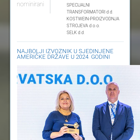
nominirani
SPECIJALNI
TRANSFORMATORI
d.d.
KOSTWEIN-PROIZVODNJA
STROJEVA
d.o.o.
SELK
d.d.
NAJBOLJI IZVOZNIK U SJEDINJENE
AMERIČKE DRŽAVE U 2024. GODINI