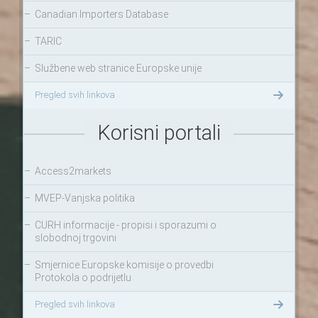
–
Canadian Importers Database
–
TARIC
–
Službene web stranice Europske unije
Pregled svih linkova
Korisni portali
–
Access2markets
–
MVEP-Vanjska politika
–
CURH informacije - propisi i sporazumi o
slobodnoj trgovini
–
Smjernice Europske komisije o provedbi
Protokola o podrijetlu
Pregled svih linkova