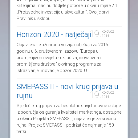
kriterijima i načinu dodjele potpore u okviru mjere 2.1.
„Proizvodne investicije u akvakulturi“. Ovo je prvi
Pravilnik u sklopu...
19.
kolovoz
Horizon 2020 - natječaji
2014.
Objavljena je ažurirana verzija natječaja za 2015.
godinu u 6. društvenom izazovu "Europa u
promjenjivom svijetu - uključiva, inovativna i
promišljena društva" okvirnog programa za
istraživanje i inovacije Obzor 2020. U...
SMEPASS II - novi krug prijava u
19.
kolovoz
rujnu
2014.
Sljedeći krug prijava za besplatne savjetodavne usluge
iz područja osiguranja kvalitete i marketinga, dostupne
u okviru Projekta SMEPASS II, najavljen je za sredinu
rujna. Projekt SMEPASS II podržat će najmanje 150
tvrtki...