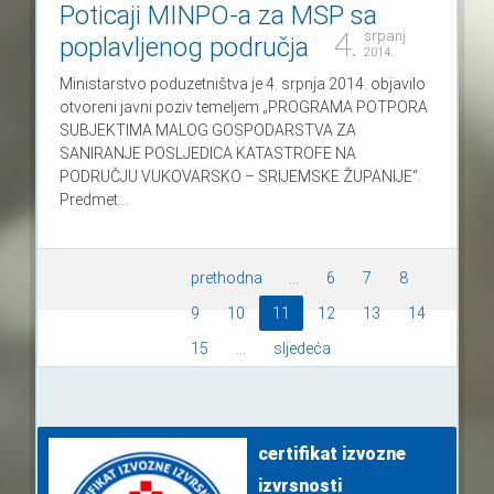
Poticaji MINPO-a za MSP sa
4.
srpanj
poplavljenog područja
2014.
Ministarstvo poduzetništva je 4. srpnja 2014. objavilo
otvoreni javni poziv temeljem „PROGRAMA POTPORA
SUBJEKTIMA MALOG GOSPODARSTVA ZA
SANIRANJE POSLJEDICA KATASTROFE NA
PODRUČJU VUKOVARSKO – SRIJEMSKE ŽUPANIJE“.
Predmet...
prethodna
...
6
7
8
9
10
11
12
13
14
15
...
sljedeća
certifikat izvozne
izvrsnosti