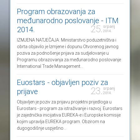
Program obrazovanja za
međunarodno poslovanje - ITM
25.
srpanj
2014.
2014.
IZMJENA NATJEČAJA: Ministarstvo poduzetništva i
obrta objavilo je Izmjene i dopunu Otvorenog javnog
poziva za podnošenje prijava za sudjelovanje u
Programu obrazovanja za međunarodno poslovanje
International Trade Management...
Euostars - objavljen poziv za
23.
srpanj
prijave
2014.
Objavljen je poziv za prijavu projektni prijedloga u
Eurostars - program za istraživanje i razvoj. Eurostars
je zajednička inicijativa EUREKA-e i Europske komisije
kojim upravlja EUREKA program. Obzirom na
dugogodišnje uspješno...