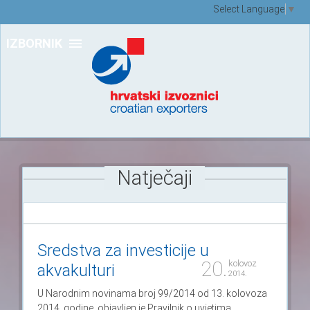
Select Language
▼
IZBORNIK
Natječaji
Sredstva za investicije u
20.
kolovoz
akvakulturi
2014.
U Narodnim novinama broj 99/2014 od 13. kolovoza
2014. godine, objavljen je Pravilnik o uvjetima,